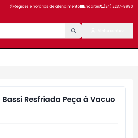
Regiões e horários de atendimento
Encartes
(24) 2237-9990
Minha conta
 Bassi Resfriada Peça à Vacuo