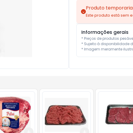
Produto temporaria
Este produto está sem 
Informações gerais
* Preços de produtos pesáv
* Sujeito à disponibilidade d
* Imagem meramente ilustra
Add
Add
.5
kg
+
15
kg
+
25
kg
+
1.5
kg
+
2.5
kg