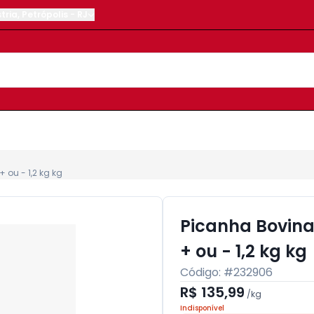
tria
,
Petrópolis
-
RJ
 ou - 1,2 kg kg
Picanha Bovina
+ ou - 1,2 kg kg
Código: #
232906
R$ 135,99
/
kg
Indisponível