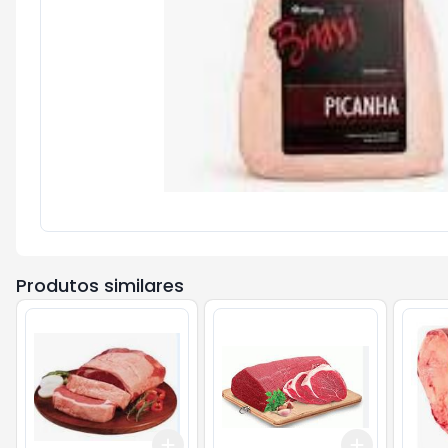
Produtos similares
Add
Add
+
0.9
kg
+
1.5
kg
+
1.5
kg
+
2