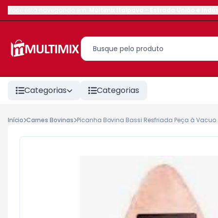
Você está navegando em:
Multimix Itaipava
-
Estrada União e Indús
Categorias
Categorias
Início
Carnes Bovinas
Picanha Bovina Bassi Resfriada Peça à Vacuo +