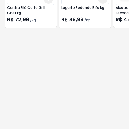
Contra Filé Corte Grill
Lagarto Redondo Bife kg
Alcatr
Chef kg
R$ 72,99
R$ 49,99
R$ 4
/
kg
/
kg