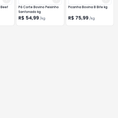
 Beef
Pá Corte Bovino Peixinho
Picanha Bovina B Bife kg
Sanfonado kg
R$ 54,99
R$ 75,99
/
kg
/
kg