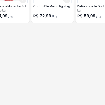
a com Maminha Pct
Contra Filé Moído Light kg
Patinho corte Duck
Fechado kg
kg
5,99
R$ 72,99
R$ 59,99
/
kg
/
kg
/
kg