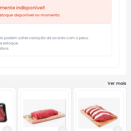
mente indisponível!
estoque disponível no momento.
eis podem sofrer variação de acordo com o peso;

e estoque;

tiva;
Ver mais
Add
Add
Add
+
1.5
kg
+
2.5
kg
+
3
kg
+
5
kg
+
1.5