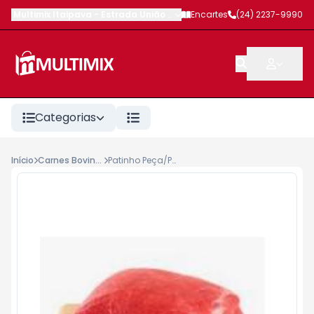
Multimix Itaipava
-
Estrada União e Indústria
Encartes
,
Petrópolis
(24) 2237-9990
-
RJ
Categorias
Início
Carnes Bovinas
Patinho Peça/Pedaço kg