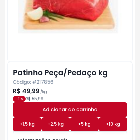
Patinho Peça/Pedaço kg
Código: #
217856
R$ 49,99
/
kg
R$ 55,99
-
11
%
Adicionar ao carrinho
Subtotal:
R$ 0
+
1.5
kg
+
2.5
kg
+
5
kg
+
10
kg