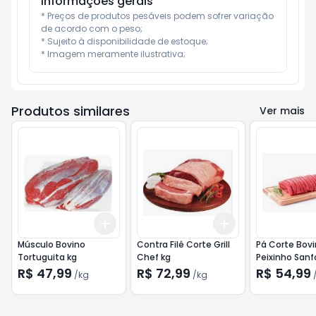
Informações gerais
* Preços de produtos pesáveis podem sofrer variação 
de acordo com o peso;

* Sujeito à disponibilidade de estoque;

* Imagem meramente ilustrativa;
Produtos similares
Ver mais
Add
Add
+
1.5
kg
+
2.5
kg
+
0.9
kg
+
1.5
kg
Músculo Bovino
Contra Filé Corte Grill
Pá Corte Bov
Tortuguita kg
Chef kg
Peixinho San
R$ 47,99
R$ 72,99
R$ 54,99
/
kg
/
kg