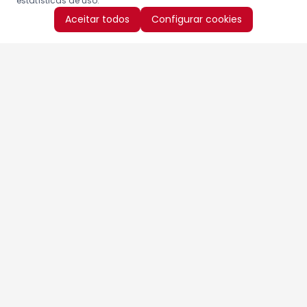
estatísticas de uso.
Aceitar todos
Configurar cookies
Aproveite as nossas promoções!
Cadastre seu e-mail e receba ofertas exclusivas.
QUERO RECEBER