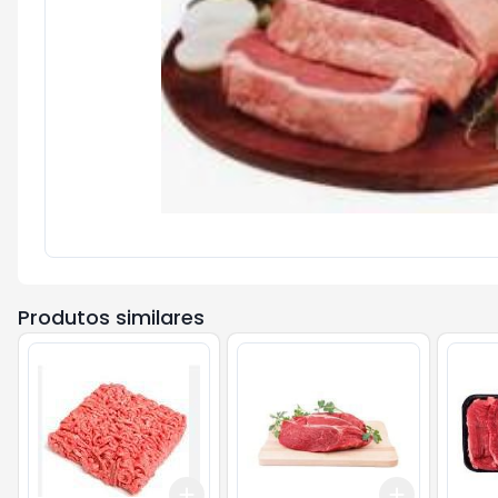
Produtos similares
Add
Add
+
1.5
kg
+
2.5
kg
+
0.9
kg
+
1