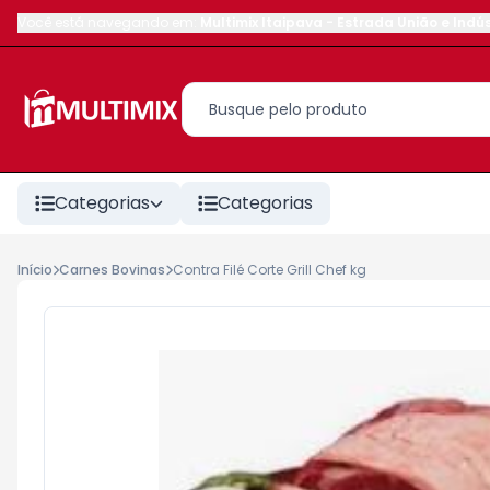
Você está navegando em:
Multimix Itaipava
-
Estrada União e Indús
Categorias
Categorias
Início
Carnes Bovinas
Contra Filé Corte Grill Chef kg