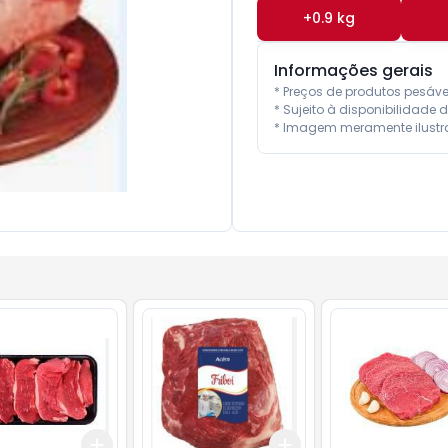
+
0.9
kg
Informações gerais
* Preços de produtos pesáv
* Sujeito à disponibilidade d
* Imagem meramente ilustra
Add
Add
.5
kg
+
1.5
kg
+
2.5
kg
+
36
kg
+
60
kg