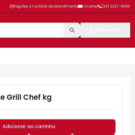
Regiões e horários de atendimento
Encartes
(24) 2237-9990
Minha conta
e Grill Chef kg
Adicionar ao carrinho
Subtotal:
R$ 0,00