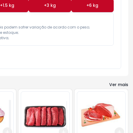
+
1.5
kg
+
3
kg
+
6
kg
eis podem sofrer variação de acordo com o peso;

e estoque;

tiva;
Ver mais
Add
Add
Add
+
0.6
kg
+
1
kg
+
1.5
kg
+
2.5
kg
+
1.5