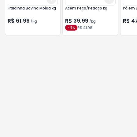
Fraldinha Bovina Moída kg
Acém Peça/Pedaço kg
R$ 61,99
R$ 39,99
R$ 4
/
kg
/
kg
R$ 41,98
-
5
%