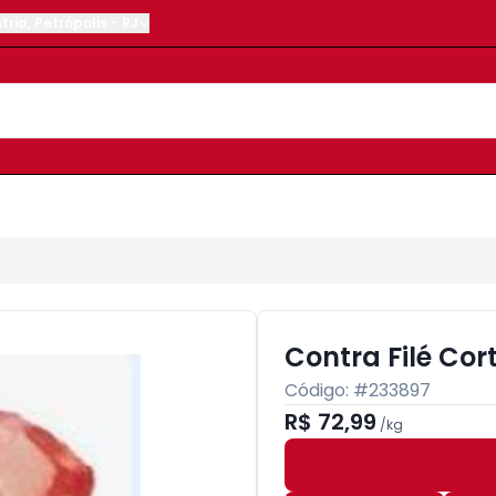
tria
,
Petrópolis
-
RJ
Contra Filé Cort
Código: #
233897
R$ 72,99
/
kg