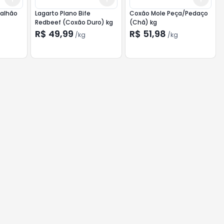
dalhão
Lagarto Plano Bife
Coxão Mole Peça/Pedaço
Redbeef (Coxão Duro) kg
(Chã) kg
R$ 49,99
R$ 51,98
/
kg
/
kg