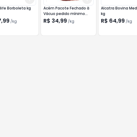
Pá em Bife Borboleta kg
Acém Pacote Fechado à
Alcatra Bovina Me
Vácuo pedido mínimo
kg
peça fechada c/apr 10,5kg
7,99
R$ 34,99
R$ 64,99
/
kg
/
kg
/
kg
valor por kg