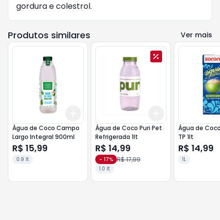
gordura e colestrol.
Produtos similares
Ver mais
Add
Add
+
3
+
5
+
10
+
3
+
5
+
10
Água de Coco Campo
Água de Coco Puri Pet
Água de Coco
Largo Integral 900ml
Refrigerada 1lt
TP 1lt
R$ 15,99
R$ 14,99
R$ 14,99
R$ 17,99
0.9 lt
-
17
%
1L
1.0 lt