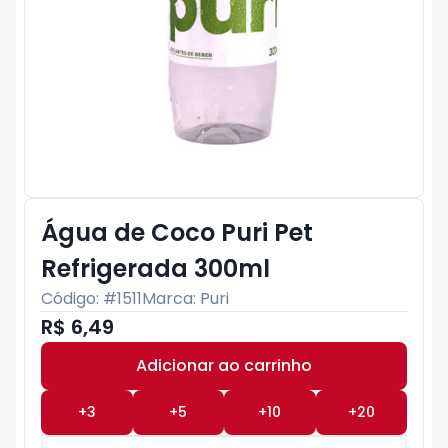
Água de Coco Puri Pet
Refrigerada 300ml
Código: #
1511
Marca:
Puri
R$ 6,49
Adicionar ao carrinho
Subtotal:
R$ 0
+
3
+
5
+
10
+
20