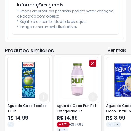
Informações gerais
* Preços de produtos pesáveis podem sofrer variação 
de acordo com o peso;

* Sujeito à disponibilidade de estoque;

* Imagem meramente ilustrativa;
Produtos similares
Ver mais
Add
Add
+
3
+
5
+
10
+
3
+
5
+
10
Água de Coco Socôco
Água de Coco Puri Pet
Água de Coco
TP 1lt
Refrigerada 1lt
Coco TP 200
R$ 14,99
R$ 14,99
R$ 3,99
R$ 17,99
1L
-
17
%
200ml
1.0 lt