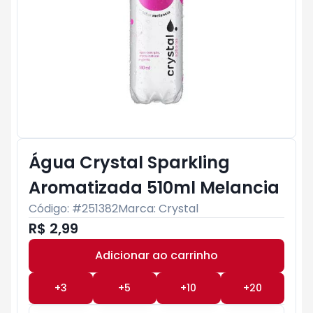
Água Crystal Sparkling
Aromatizada 510ml Melancia
Código: #
251382
Marca:
Crystal
R$ 2,99
Adicionar ao carrinho
Subtotal:
R$ 0
+
3
+
5
+
10
+
20