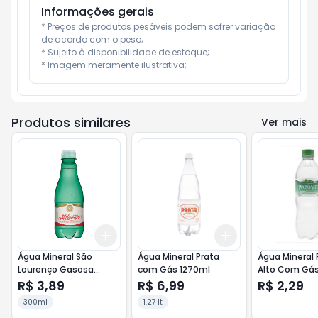
Informações gerais
* Preços de produtos pesáveis podem sofrer variação 
de acordo com o peso;

* Sujeito à disponibilidade de estoque;

* Imagem meramente ilustrativa;
Produtos similares
Ver mais
Add
Add
+
3
+
5
+
10
+
3
+
5
+
10
Água Mineral São
Água Mineral Prata
Água Mineral
Lourenço Gasosa
com Gás 1270ml
Alto Com Gás
300ml
R$ 3,89
R$ 6,99
R$ 2,29
300ml
1.27 lt