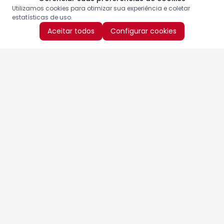
Utilizamos cookies para otimizar sua experiência e coletar
estatísticas de uso.
Aceitar todos
Configurar cookies
Aproveite as nossas promoções!
Cadastre seu e-mail e receba ofertas exclusivas.
QUERO RECEBER