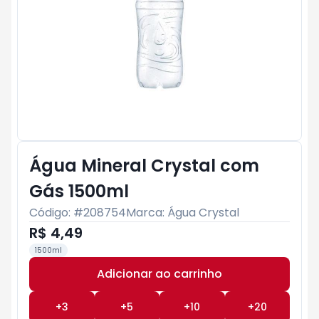
Água Mineral Crystal com
Gás 1500ml
Código: #
208754
Marca:
Água Crystal
R$ 4,49
1500ml
Adicionar ao carrinho
Subtotal:
R$ 0
+
3
+
5
+
10
+
20