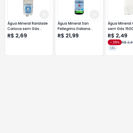
Add
Add
+
3
+
5
+
10
+
3
+
5
+
10
Água Mineral Raridade
Água Mineral San
Água Mineral 
Carioca sem Gás
Pellegrino Italiana
sem Gás 150
1500ml
c/Gás 750ml
R$ 2,69
R$ 21,99
R$ 2,49
R$ 3,4
-
29
%
1,5L