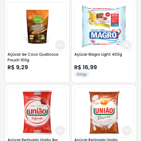
Add
Add
+
3
+
5
+
10
+
3
Açúcar de Coco Qualicoco
Açúcar Magro Light 400g
Pouch 100g
R$ 9,29
R$ 16,99
500gr
Add
Add
+
3
+
5
+
10
+
3
Açúcar Refinado União 1kg
Açúcar Refinado União