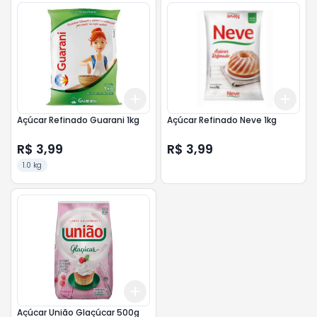
Add
Add
+
3
+
5
+
10
+
3
Açúcar Refinado Guarani 1kg
Açúcar Refinado Neve 1kg
R$ 3,99
R$ 3,99
1.0 kg
Add
+
3
+
5
+
10
Açúcar União Glaçúcar 500g