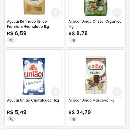
Add
Add
+
3
+
5
+
10
+
3
Açúcar Refinado União
Açúcar União Cristal Orgânico
Premium Granulado 1kg
1kg
R$ 6,59
R$ 8,79
1kg
1kg
Add
Add
+
3
+
5
+
10
+
3
Açúcar União Cristalçúcar 1kg
Açúcar União Mascavo 1kg
R$ 5,49
R$ 24,79
1kg
1kg