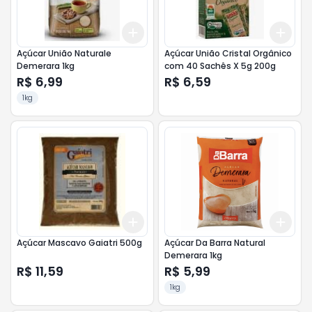
Add
Add
+
3
+
5
+
10
+
3
Açúcar União Naturale
Açúcar União Cristal Orgânico
Demerara 1kg
com 40 Sachês X 5g 200g
R$ 6,99
R$ 6,59
1kg
Add
Add
+
3
+
5
+
10
+
3
Açúcar Mascavo Gaiatri 500g
Açúcar Da Barra Natural
Demerara 1kg
R$ 11,59
R$ 5,99
1kg