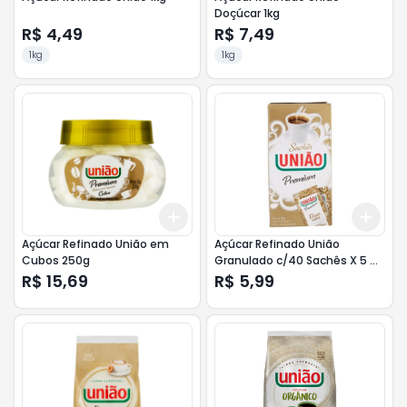
Doçúcar 1kg
R$ 4,49
R$ 7,49
1kg
1kg
Add
Add
+
3
+
5
+
10
+
3
Açúcar Refinado União em
Açúcar Refinado União
Cubos 250g
Granulado c/40 Sachês X 5 G
200g
R$ 15,69
R$ 5,99