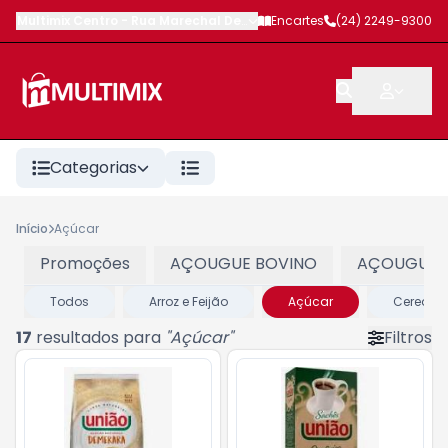
Multimix Centro
-
Rua Marechal Deodoro
Encartes
,
Petrópolis
(24) 2249-9300
-
RJ
Categorias
Início
Açúcar
Promoções
AÇOUGUE BOVINO
AÇOUGUE 
Todos
Arroz e Feijão
Açúcar
Cereais,
17
resultados para
"
Açúcar
"
Filtros