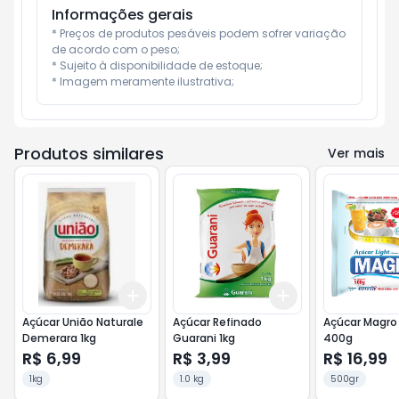
Informações gerais
* Preços de produtos pesáveis podem sofrer variação 
de acordo com o peso;

* Sujeito à disponibilidade de estoque;

* Imagem meramente ilustrativa;
Produtos similares
Ver mais
Add
Add
+
3
+
5
+
10
+
3
+
5
+
10
Açúcar União Naturale
Açúcar Refinado
Açúcar Magro 
Demerara 1kg
Guarani 1kg
400g
R$ 6,99
R$ 3,99
R$ 16,99
1kg
1.0 kg
500gr