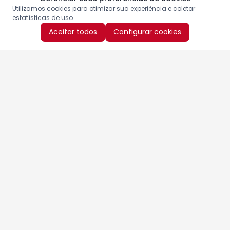
Utilizamos cookies para otimizar sua experiência e coletar
estatísticas de uso.
Aceitar todos
Configurar cookies
Aproveite as nossas promoções!
Cadastre seu e-mail e receba ofertas exclusivas.
QUERO RECEBER