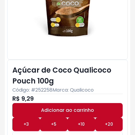
Açúcar de Coco Qualicoco
Pouch 100g
Código: #
252258
Marca:
Qualicoco
R$ 9,29
Adicionar ao carrinho
Subtotal:
R$ 0
+
3
+
5
+
10
+
20