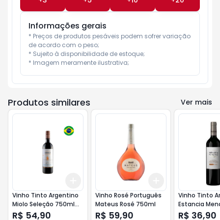
+
3
+
5
+
10
+
20
Informações gerais
* Preços de produtos pesáveis podem sofrer variação 
de acordo com o peso;

* Sujeito à disponibilidade de estoque;

* Imagem meramente ilustrativa;
Produtos similares
Ver mais
Add
Add
+
3
+
5
+
10
+
3
+
5
+
10
Vinho Tinto Argentino
Vinho Rosé Português
Vinho Tinto A
Miolo Seleção 750ml
Mateus Rosé 750ml
Estancia Men
Malbec Bonarda
Varietal 750m
R$ 54,90
R$ 59,90
R$ 36,90