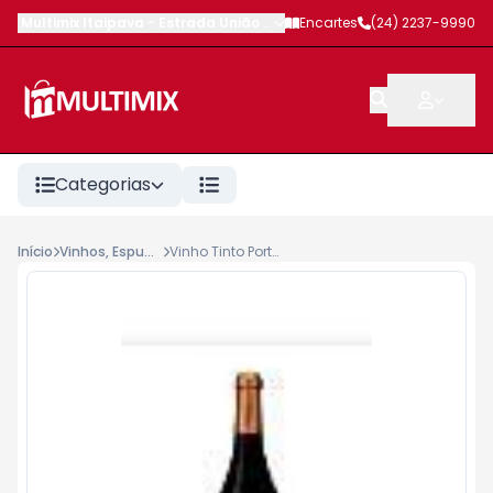
Multimix Itaipava
-
Estrada União e Indústria
Encartes
,
Petrópolis
(24) 2237-9990
-
RJ
Categorias
Início
Vinhos, Espumantes, Champagnes, Lambruscos
Vinho Tinto Português Q.do Crasto Superior Syrah 750ml Regional Duriense