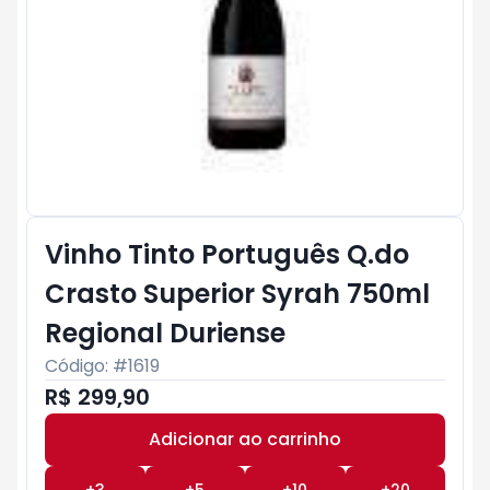
Vinho Tinto Português Q.do
Crasto Superior Syrah 750ml
Regional Duriense
Código: #
1619
R$ 299,90
Adicionar ao carrinho
Subtotal:
R$ 0