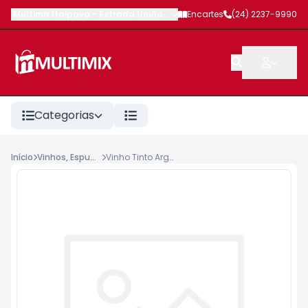
Multimix Itaipava
-
Estrada União e Indústria
Encartes
,
Petrópolis
(24) 2237-9990
-
RJ
Categorias
Início
Vinhos, Espumantes, Champagnes, Lambruscos
Vinho Tinto Argentino Saurus Pinot Noir Patagônia 750ml Familia Schroeder