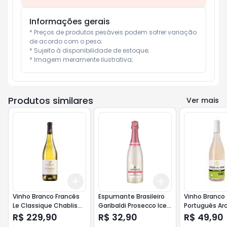
Informações gerais
* Preços de produtos pesáveis podem sofrer variação 
de acordo com o peso;

* Sujeito à disponibilidade de estoque;

* Imagem meramente ilustrativa;
Produtos similares
Ver mais
Add
Add
+
3
+
5
+
10
+
3
+
5
+
10
Vinho Branco Francês
Espumante Brasileiro
Vinho Branco
Le Classique Chablis
Garibaldi Prosecco Ice
Português Ar
750ml
D. Sec 750ml Rosé
Vinha Reserv
R$ 229,90
R$ 32,90
R$ 49,90
750ml