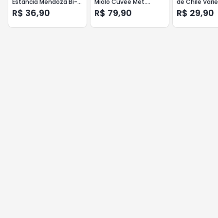
Estancia Mendoza Bi-
Miolo Cuvée Met.
de Chile Varie
Varietal 750ml
Tradicional 750ml Brut
750ml Malbe
R$ 36,90
R$ 79,90
R$ 29,90
Bonarda Malbec
Branco