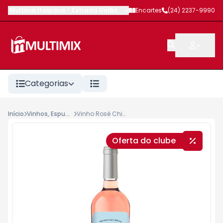
Multimix Itaipava
-
Estrada União e Indústria
Encartes
,
Petrópolis
(24) 2237-9990
-
RJ
Categorias
Início
Vinhos, Espumantes, Champagnes, Lambruscos
Vinho Rosé Chileno Brisas Del Valle 750ml Carmenère
Oferta do clube