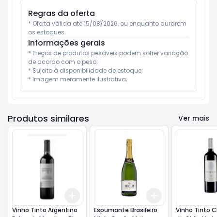
Regras da oferta
* Oferta válida até 15/08/2026, ou enquanto durarem 
os estoques.
Informações gerais
* Preços de produtos pesáveis podem sofrer variação 
de acordo com o peso;

* Sujeito à disponibilidade de estoque;

* Imagem meramente ilustrativa;
Produtos similares
Ver mais
Add
Add
+
3
+
5
+
10
+
3
+
5
+
10
Vinho Tinto Argentino
Espumante Brasileiro
Vinho Tinto C