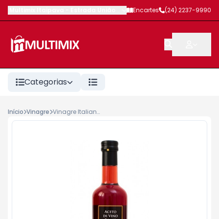
Multimix Itaipava
-
Estrada União e Indústria
Encartes
,
Petrópolis
(24) 2237-9990
-
RJ
Categorias
Início
Vinagre
Vinagre Italiano Paganini Vinho Tinto 500ml