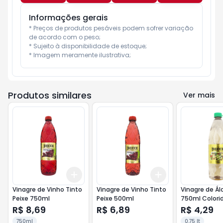
Informações gerais
* Preços de produtos pesáveis podem sofrer variação 
de acordo com o peso;

* Sujeito à disponibilidade de estoque;

* Imagem meramente ilustrativa;
Produtos similares
Ver mais
Add
Add
+
3
+
5
+
10
+
3
+
5
+
10
Vinagre de Vinho Tinto
Vinagre de Vinho Tinto
Vinagre de Ál
Peixe 750ml
Peixe 500ml
750ml Colori
R$ 8,69
R$ 6,89
R$ 4,29
750ml
0.75 lt