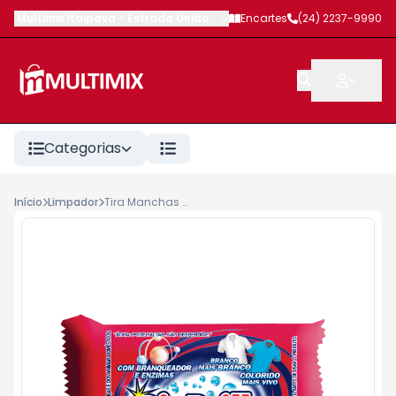
Multimix Itaipava
-
Estrada União e Indústria
Encartes
,
Petrópolis
(24) 2237-9990
-
RJ
Categorias
Início
Limpador
Tira Manchas Bio Brilho Barra 100g