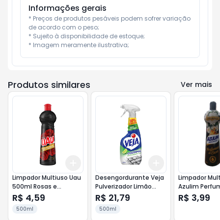
Informações gerais
* Preços de produtos pesáveis podem sofrer variação 
de acordo com o peso;

* Sujeito à disponibilidade de estoque;

* Imagem meramente ilustrativa;
Produtos similares
Ver mais
Add
Add
+
3
+
5
+
10
+
3
+
5
+
10
Limpador Multiuso Uau
Desengordurante Veja
Limpador Mul
500ml Rosas e
Pulverizador Limão
Azulim Perf
Sedução
Promo 500ml 30%
500ml Chá B
R$ 4,59
R$ 21,79
R$ 3,99
Desconto
500ml
500ml