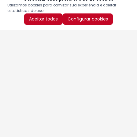
Utilizamos cookies para otimizar sua experiência e coletar
estatísticas de uso.
Aceitar todos
Configurar cookies
Aproveite as nossas promoções!
Cadastre seu e-mail e receba ofertas exclusivas.
QUERO RECEBER