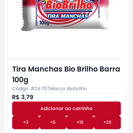
Tira Manchas Bio Brilho Barra
100g
Código: #
247117
Marca:
Biobrilho
R$ 3,79
Adicionar ao carrinho
Subtotal:
R$ 0
+
3
+
5
+
10
+
20