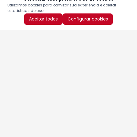
Utilizamos cookies para otimizar sua experiência e coletar
estatísticas de uso.
Aceitar todos
Configurar cookies
Aproveite as nossas promoções!
Cadastre seu e-mail e receba ofertas exclusivas.
QUERO RECEBER