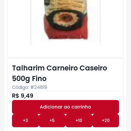
Talharim Carneiro Caseiro
500g Fino
Código: #
24819
R$ 9,49
Adicionar ao carrinho
Subtotal:
R$ 0
+
3
+
5
+
10
+
20