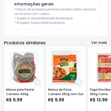
Informações gerais
* Preços de produtos pesáveis podem sofrer variação 
de acordo com o peso;

* Sujeito à disponibilidade de estoque;

* Imagem meramente ilustrativa;
Produtos similares
Ver mais
Add
Add
+
3
+
5
+
10
+
3
+
5
+
10
Massa para Pastel
Massa de Pizza
Fagottini Mas
Carneiro 400g
Carneiro 250g com 2un
350g Carne
Pequena
R$ 9,99
R$ 9,99
R$ 13,99