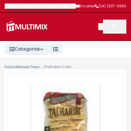
Multimix Itaipava
-
Estrada União e Indústria
Encartes
,
Petrópolis
(24) 2237-9990
-
RJ
Categorias
Início
Massas Frescas
Talharim Carneiro Caseiro 500g Fino