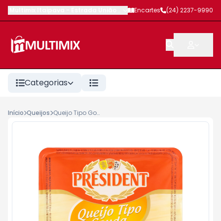
Multimix Itaipava
-
Estrada União e Indústria
Encartes
,
Petrópolis
(24) 2237-9990
-
RJ
Categorias
Início
Queijos
Queijo Tipo Gouda President 160g <<< INATIVO >>>