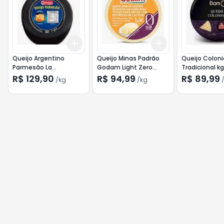
Add
Add
+
0.6
kg
+
1
kg
+
0.6
kg
+
1
kg
Queijo Argentino
Queijo Minas Padrão
Queijo Coloni
Parmesão La
Godam Light Zero
Tradicional kg
Serenissima Capa
Lactose kg
R$ 129,90
R$ 94,99
R$ 89,99
/
kg
/
kg
Preta Peça/Pedaço kg