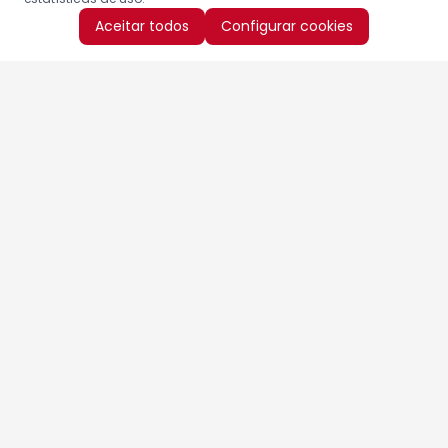
Aceitar todos
Configurar cookies
Aproveite as nossas promoções!
Cadastre seu e-mail e receba ofertas exclusivas.
QUERO RECEBER