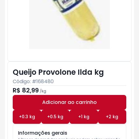
Queijo Provolone Ilda kg
Código: #
168480
R$ 82,99
/
kg
Adicionar ao carrinho
Subtotal:
R$ 0
+
0.3
kg
+
0.5
kg
+
1
kg
+
2
kg
Informações gerais