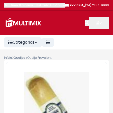
Multimix Itaipava
-
Estrada União e Indústria
Encartes
,
Petrópolis
(24) 2237-9990
-
RJ
Categorias
Início
Queijos
Queijo Provolone Ilda kg