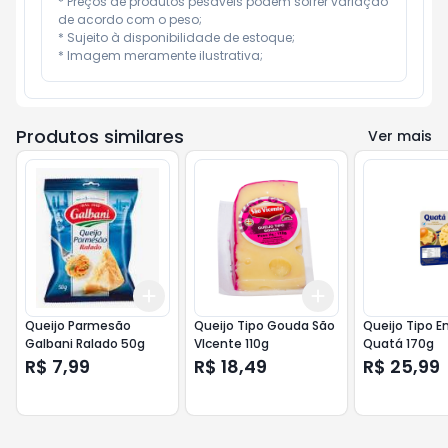
* Preços de produtos pesáveis podem sofrer variação 
de acordo com o peso;

* Sujeito à disponibilidade de estoque;

* Imagem meramente ilustrativa;
Produtos similares
Ver mais
Add
Add
+
3
+
5
+
10
+
3
+
5
+
10
Queijo Parmesão
Queijo Tipo Gouda São
Queijo Tipo 
Galbani Ralado 50g
VIcente 110g
Quatá 170g
R$ 7,99
R$ 18,49
R$ 25,99