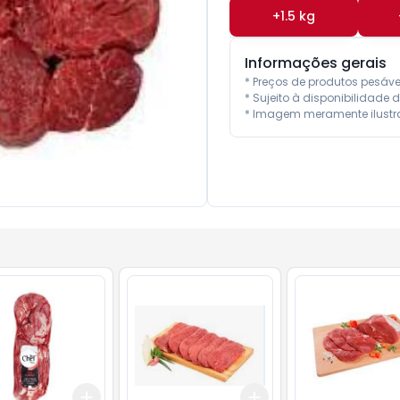
+
1.5
kg
Informações gerais
* Preços de produtos pesáv
* Sujeito à disponibilidade d
* Imagem meramente ilustra
Add
Add
.5
kg
+
6
kg
+
10
kg
+
0.6
kg
+
1
kg