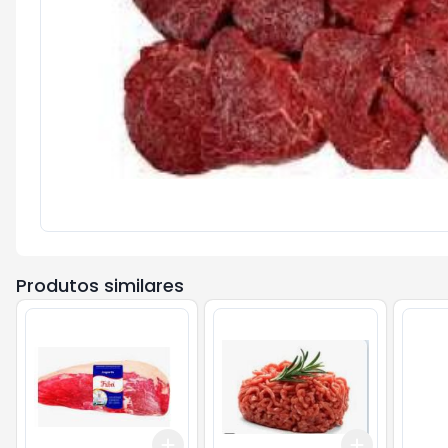
Produtos similares
Add
Add
+
3
kg
+
5
kg
+
1.5
kg
+
2