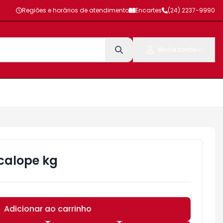
Regiões e horários de atendimento
Encartes
(24) 2237-9990
Minha conta
Scalope kg
Adicionar ao carrinho
Subtotal:
R$ 0,00