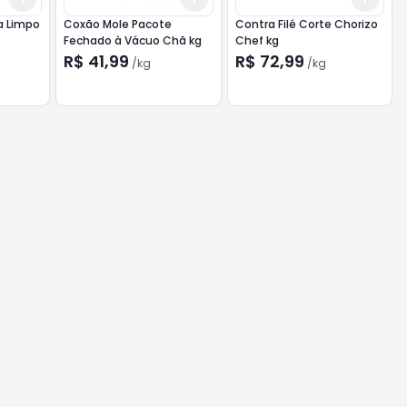
ra Limpo
Coxão Mole Pacote
Contra Filé Corte Chorizo
Fechado à Vácuo Chã kg
Chef kg
R$ 41,99
R$ 72,99
/
kg
/
kg