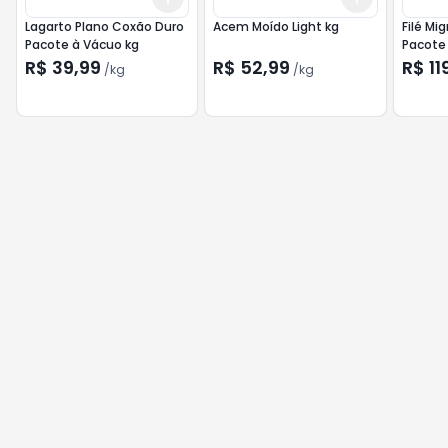
Lagarto Plano Coxão Duro
Acem Moído Light kg
Filé Mi
Pacote à Vácuo kg
Pacote
Aprox. 
R$ 39,99
R$ 52,99
R$ 11
/
kg
/
kg