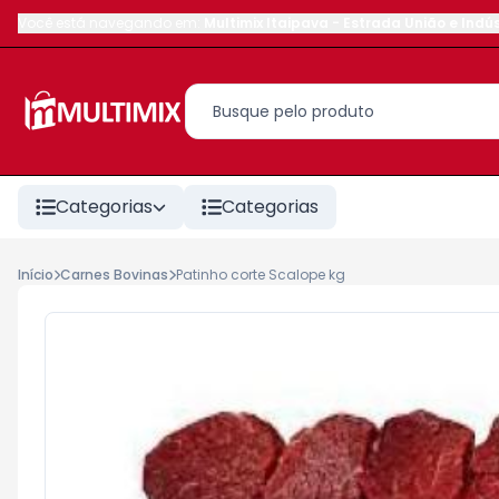
Você está navegando em:
Multimix Itaipava
-
Estrada União e Indús
Categorias
Categorias
Início
Carnes Bovinas
Patinho corte Scalope kg