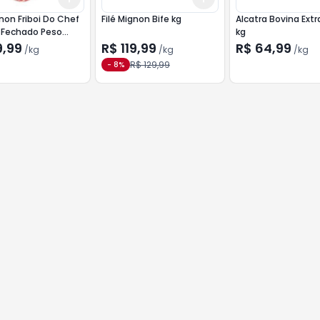
gnon Friboi Do Chef
Filé Mignon Bife kg
Alcatra Bovina Ext
 Fechado Peso
kg
2 kg
9,99
R$ 119,99
R$ 64,99
/
kg
/
kg
/
kg
R$ 129,99
-
8
%