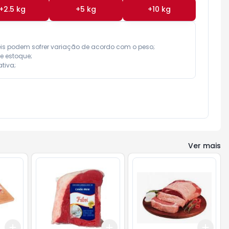
+
2.5
kg
+
5
kg
+
10
kg
eis podem sofrer variação de acordo com o peso;

e estoque;

tiva;
Ver mais
Add
Add
Add
+
0.9
kg
+
1.5
kg
+
3
kg
+
5
kg
+
3