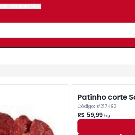
tria
,
Petrópolis
-
RJ
Patinho corte 
Código: #
217492
R$ 59,99
/
kg