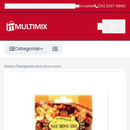
Multimix Itaipava
-
Estrada União e Indústria
Encartes
,
Petrópolis
(24) 2237-9990
-
RJ
Categorias
Início
Temperos
Noz Moscada Moída Tempemar 20g