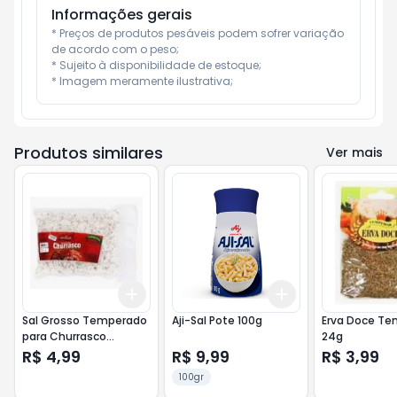
Informações gerais
* Preços de produtos pesáveis podem sofrer variação 
de acordo com o peso;

* Sujeito à disponibilidade de estoque;

* Imagem meramente ilustrativa;
Produtos similares
Ver mais
Add
Add
+
3
+
5
+
10
+
3
+
5
+
10
Sal Grosso Temperado
Aji-Sal Pote 100g
Erva Doce T
para Churrasco
24g
Tempemar 500g
R$ 4,99
R$ 9,99
R$ 3,99
Tradicional
100gr