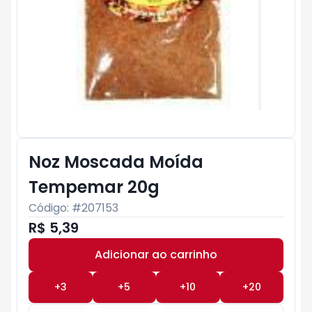
Noz Moscada Moída
Tempemar 20g
Código: #
207153
R$ 5,39
Adicionar ao carrinho
Subtotal:
R$ 0
+
3
+
5
+
10
+
20