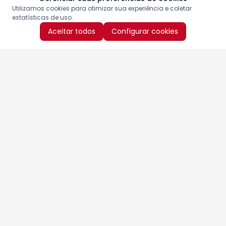
Utilizamos cookies para otimizar sua experiência e coletar
estatísticas de uso.
Aceitar todos
Configurar cookies
Aproveite as nossas promoções!
Cadastre seu e-mail e receba ofertas exclusivas.
QUERO RECEBER