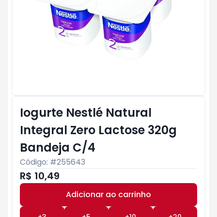
Iogurte Nestlé Natural
Integral Zero Lactose 320g
Bandeja C/4
Código: #
255643
R$ 10,49
Adicionar ao carrinho
Subtotal:
R$ 0