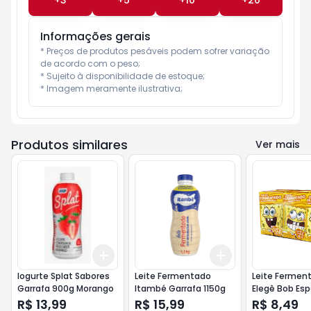
+
3
+
5
+
10
+
20
Informações gerais
* Preços de produtos pesáveis podem sofrer variação 
de acordo com o peso;

* Sujeito à disponibilidade de estoque;

* Imagem meramente ilustrativa;
Produtos similares
Ver mais
Add
Add
+
3
+
5
+
10
+
3
+
5
+
10
Iogurte Splat Sabores
Leite Fermentado
Leite Fermen
Garrafa 900g Morango
Itambé Garrafa 1150g
Elegê Bob Es
X 80ml = 4
R$ 13,99
R$ 15,99
R$ 8,49