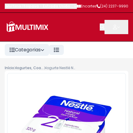
Multimix Itaipava
-
Estrada União e Indústria
Encartes
,
Petrópolis
(24) 2237-9990
-
RJ
Categorias
Início
Iogurtes, Coalhadas, Sobremesa
Iogurte Nestlé Natural Integral Zero Lactose 320g Bandeja C/4