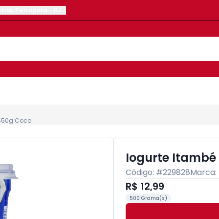
tria
,
Petrópolis
-
RJ
 450g Coco
Iogurte Itambé
Código: #
229828
Marca:
R$ 12,99
500 Grama(s)