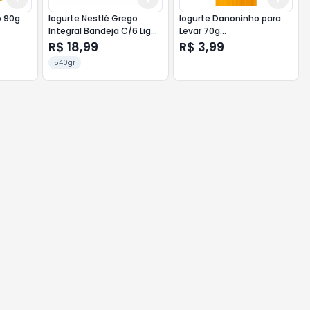
o 90g
Iogurte Nestlé Grego
Iogurte Danoninho para
Integral Bandeja C/6 Light
Levar 70g
540g
Morango/Banana
R$ 18,99
R$ 3,99
540gr