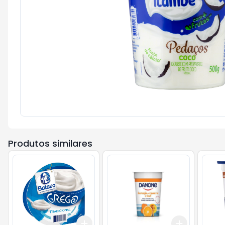
Produtos similares
Add
Add
+
3
+
5
+
10
+
3
+
5
+