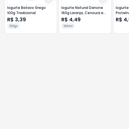
Iogurte Batavo Grego
Iogurte Natural Danone
Iogurte
100g Tradicional
160g Laranja, Cenoura e
Proteí
Mel
R$ 3,39
R$ 4,49
R$ 4
100gr
160ml