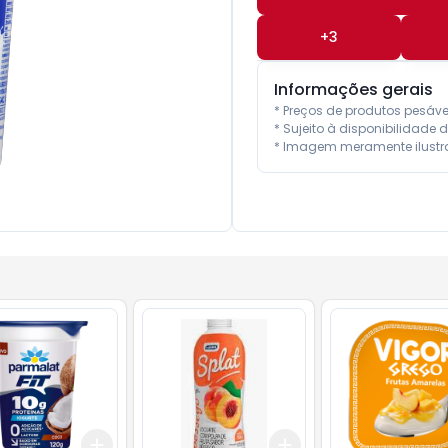
+
3
Informações gerais
* Preços de produtos pesáv
* Sujeito à disponibilidade d
* Imagem meramente ilustra
Add
Add
10
+
3
+
5
+
10
+
3
+
5
+
10