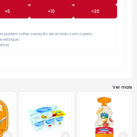
+
5
+
10
+
20
eis podem sofrer variação de acordo com o peso;

e estoque;

tiva;
Ver mais
Add
Add
Add
+
3
+
5
+
10
+
3
+
5
+
10
+
3