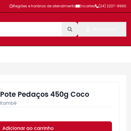
Regiões e horários de atendimento
Encartes
(24) 2237-9990
Minha conta
 Pote Pedaços 450g Coco
Itambé
Adicionar ao carrinho
Subtotal:
R$ 0,00