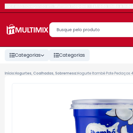
Você está navegando em:
Multimix Itaipava
-
Estrada União e Indús
Categorias
Categorias
Início
Iogurtes, Coalhadas, Sobremesa
Iogurte Itambé Pote Pedaços