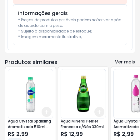
Informações gerais
* Preços de produtos pesáveis podem sofrer variação 
de acordo com o peso;

* Sujeito à disponibilidade de estoque;

* Imagem meramente ilustrativa;
Produtos similares
Ver mais
Add
Add
+
3
+
5
+
10
+
3
+
5
+
10
Água Crystal Sparkling
Água Mineral Perrier
Água Crystal 
Aromatizada 510ml
Francesa c/Gás 330ml
Aromatizada 
Limão
Melancia
R$ 2,99
R$ 12,99
R$ 2,99