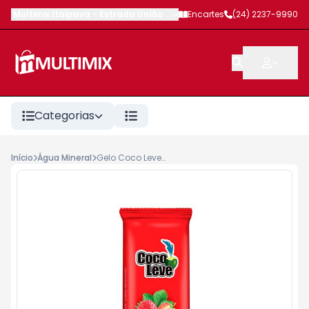
Multimix Itaipava
-
Estrada União e Indústria
Encartes
,
Petrópolis
(24) 2237-9990
-
RJ
Categorias
Início
Água Mineral
Gelo Coco Leve Saborizado 195g Morango <<< INATIVO >>>