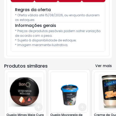
Regras da oferta
* Oferta válida até 15/08/2026, ou enquanto durarem 
os estoques.
Informações gerais
* Preços de produtos pesáveis podem sofrer variação 
de acordo com o peso;

* Sujeito à disponibilidade de estoque;

* Imagem meramente ilustrativa;
Produtos similares
Ver mais
Add
Add
+
0.6
kg
+
1
kg
+
3
+
5
+
10
Queijo Minas Meia Cura
Queijo Mozzarela de
Creme de Que