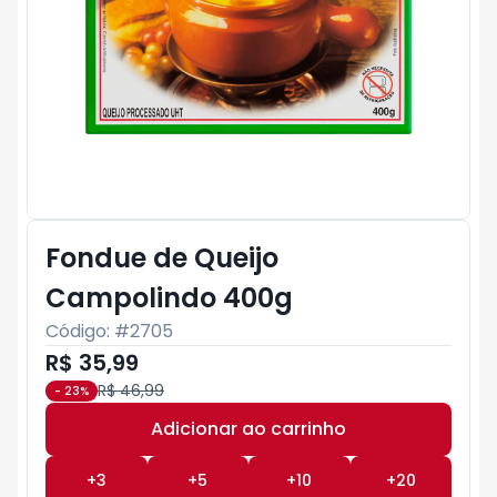
Fondue de Queijo
Campolindo 400g
Código: #
2705
R$ 35,99
R$ 46,99
-
23
%
Adicionar ao carrinho
Subtotal:
R$ 0
+
3
+
5
+
10
+
20