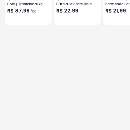
BonQ Tradicional kg
Búfala Levitare Bola
Parmesão Fai
Média 150g Pote
Copo 190g
R$ 87,99
R$ 22,99
R$ 21,99
/
kg