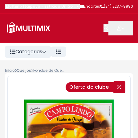
Multimix Itaipava
-
Estrada União e Indústria
Encartes
,
Petrópolis
(24) 2237-9990
-
RJ
Categorias
Início
Queijos
Fondue de Queijo Campolindo 400g
Oferta do clube