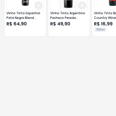
Add
Add
+
3
+
5
+
10
+
3
+
5
+
10
Vinho Tinto Espanhol
Vinho Tinto Argentino
Vinho Tinto Br
Pata Negra Blend
Pacheco Pereda
Country Wine
750ml Tempranilo
Familia 750ml Malbec
Suave
R$ 64,90
R$ 49,90
R$ 16,99
Cabernet Sauvignon
750ml