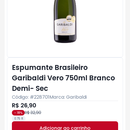
Espumante Brasileiro
Garibaldi Vero 750ml Branco
Demi- Sec
Código: #
228701
Marca:
Garibaldi
R$ 26,90
R$ 32,90
-
18
%
0.75 lt
Adicionar ao carrinho
Subtotal:
R$ 0