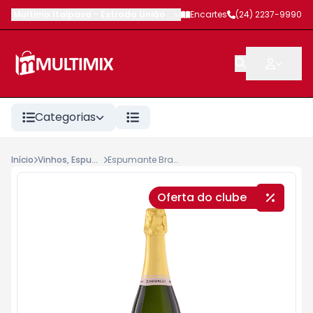
Multimix Itaipava
-
Estrada União e Indústria
Encartes
,
Petrópolis
(24) 2237-9990
-
RJ
Categorias
Início
Vinhos, Espumantes, Champagnes, Lambruscos
Espumante Brasileiro Garibaldi Vero 750ml Branco Demi- Sec
Oferta do clube