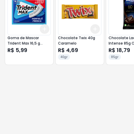
Add
Add
+
3
+
5
+
10
+
3
+
5
+
10
Goma de Mascar
Chocolate Twix 40g
Chocolate La
Trident Max 16,5 g
Caramelo
Intense 85g Original
Hortelã
60% Cacau
R$ 5,99
R$ 4,69
R$ 18,79
40gr
85gr