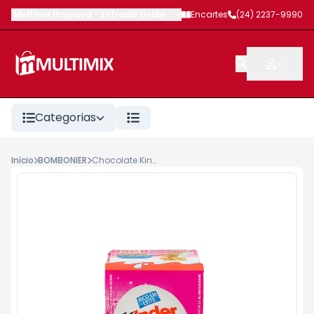
Multimix Itaipava
-
Estrada União e Indústria
Encartes
,
Petrópolis
(24) 2237-9990
-
RJ
Categorias
Início
BOMBONIER
Chocolate Kinder Ovo com Surpresa T1 20g Rosa