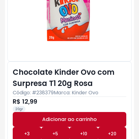
Chocolate Kinder Ovo com
Surpresa T1 20g Rosa
Código: #
238379
Marca:
Kinder Ovo
R$ 12,99
20gr
Adicionar ao carrinho
Subtotal:
R$ 0
+
3
+
5
+
10
+
20