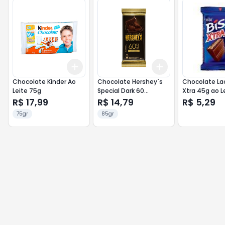
Add
Add
+
3
+
5
+
10
+
3
+
5
+
10
Chocolate Kinder Ao
Chocolate Hershey´s
Chocolate Lac
Leite 75g
Special Dark 60
Xtra 45g ao L
Porcento Cacau 85g
R$ 17,99
R$ 14,79
R$ 5,29
Tradicional
75gr
85gr