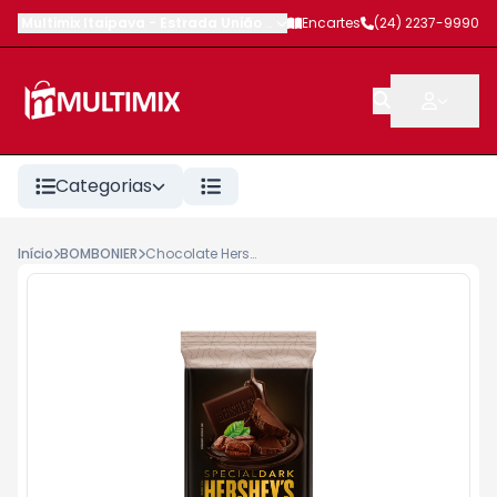
Multimix Itaipava
-
Estrada União e Indústria
Encartes
,
Petrópolis
(24) 2237-9990
-
RJ
Categorias
Início
BOMBONIER
Chocolate Hershey´s Special Dark 60 Porcento Cacau 85g Café