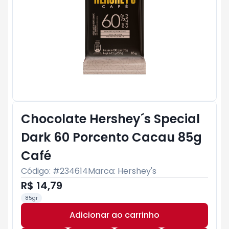
Chocolate Hershey´s Special
Dark 60 Porcento Cacau 85g
Café
Código: #
234614
Marca:
Hershey's
R$ 14,79
85gr
Adicionar ao carrinho
Subtotal:
R$ 0