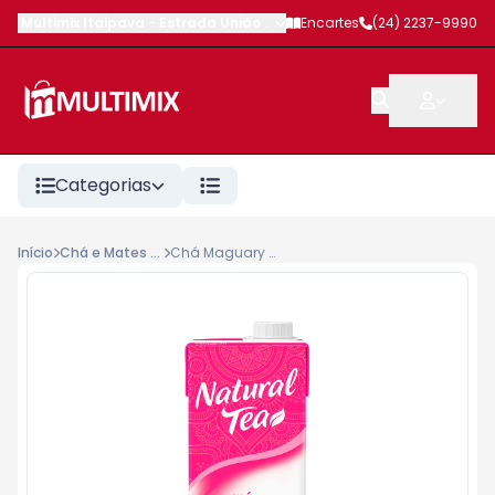
Multimix Itaipava
-
Estrada União e Indústria
Encartes
,
Petrópolis
(24) 2237-9990
-
RJ
Categorias
Início
Chá e Mates Líquidos
Chá Maguary Natural Tea 1lt Hibisco Roma e Gojiberry