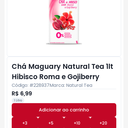
Chá Maguary Natural Tea 1lt
Hibisco Roma e Gojiberry
Código: #
228937
Marca:
Natural Tea
R$ 6,99
1 Litro
Adicionar ao carrinho
Subtotal:
R$ 0
+
3
+
5
+
10
+
20