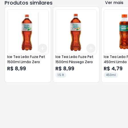
Produtos similares
Ver mais
Add
Add
+
3
+
5
+
10
+
3
+
5
+
10
Ice Tea Leão Fuze Pet
Ice Tea Leão Fuze Pet
Ice Tea Leão 
1500ml Limão Zero
1500ml Pêssego Zero
450ml Limão
R$ 8,99
R$ 8,99
R$ 4,79
1.5 lt
450ml