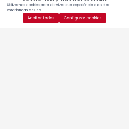
Utilizamos cookies para otimizar sua experiência e coletar
estatísticas de uso.
Aceitar todos
Configurar cookies
Aproveite as nossas promoções!
Cadastre seu e-mail e receba ofertas exclusivas.
QUERO RECEBER