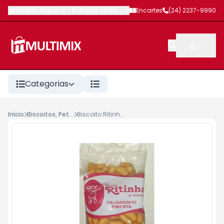
Multimix Itaipava
-
Estrada União e Indústria
Encartes
,
Petrópolis
(24) 2237-9990
-
RJ
Categorias
Início
Biscoitos, Petiscos, Salgados
Biscoito Ritinha Salgado Sabores 100g Pimenta