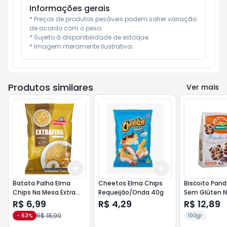
Informações gerais
* Preços de produtos pesáveis podem sofrer variação 
de acordo com o peso;

* Sujeito à disponibilidade de estoque;

* Imagem meramente ilustrativa;
Produtos similares
Ver mais
Add
Add
+
3
+
5
+
10
+
3
+
5
+
10
Batata Palha Elma
Cheetos Elma Chips
Biscoito Pand
Chips Na Mesa Extra
Requeijão/Onda 40g
Sem Glúten N
Fina 180g
Life 100g Baun
R$ 6,99
R$ 4,29
R$ 12,89
Cacau
R$ 18,99
-
63
%
100gr