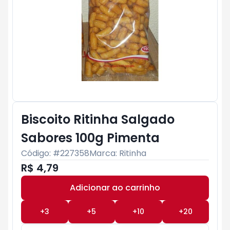
Biscoito Ritinha Salgado
Sabores 100g Pimenta
Código: #
227358
Marca:
Ritinha
R$ 4,79
Adicionar ao carrinho
Subtotal:
R$ 0
+
3
+
5
+
10
+
20