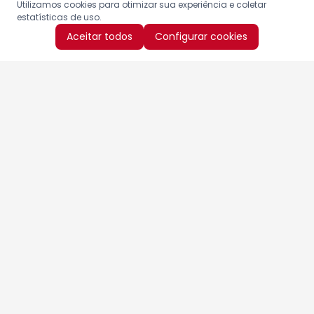
Utilizamos cookies para otimizar sua experiência e coletar
estatísticas de uso.
Aceitar todos
Configurar cookies
Aproveite as nossas promoções!
Cadastre seu e-mail e receba ofertas exclusivas.
QUERO RECEBER