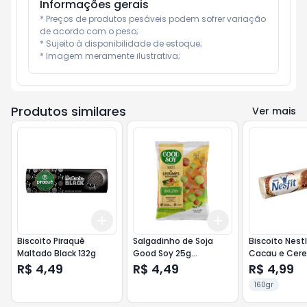
Informações gerais
* Preços de produtos pesáveis podem sofrer variação 
de acordo com o peso;

* Sujeito à disponibilidade de estoque;

* Imagem meramente ilustrativa;
Produtos similares
Ver mais
Add
Add
+
3
+
5
+
10
+
3
+
5
+
10
Biscoito Piraquê
Salgadinho de Soja
Biscoito Nestl
Maltado Black 132g
Good Soy 25g
Cacau e Cere
Legumes
R$ 4,49
R$ 4,49
R$ 4,99
160gr