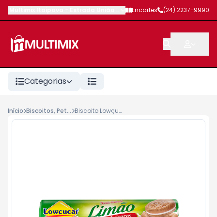
Multimix Itaipava
-
Estrada União e Indústria
Encartes
,
Petrópolis
(24) 2237-9990
-
RJ
Categorias
Início
Biscoitos, Petiscos, Salgados
Biscoito Lowçucar Recheado Zero 120g Limão