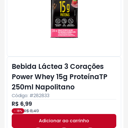
Bebida Láctea 3 Corações
Power Whey 15g ProteínaTP
250ml Napolitano
Código: #
282833
R$ 6,99
R$ 8,49
-
18
%
Adicionar ao carrinho
Subtotal:
R$ 0