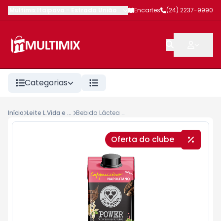
Multimix Itaipava
-
Estrada União e Indústria
Encartes
,
Petrópolis
(24) 2237-9990
-
RJ
Categorias
Início
Leite L.Vida e Achoc.Líquidos
Bebida Láctea 3 Corações Power Whey 15g ProteínaTP 250ml Napolitano
Oferta do clube