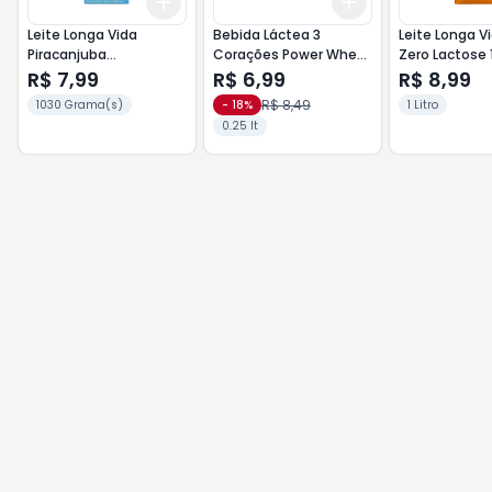
Add
Add
+
3
+
5
+
10
+
3
+
5
+
10
Leite Longa Vida
Bebida Láctea 3
Leite Longa V
Piracanjuba
Corações Power Whey
Zero Lactose 1
Desnatado + Calcio 1lt
15g ProteínaTP 250ml
Integral
R$ 7,99
R$ 6,99
R$ 8,99
Cookies`n Cream
R$ 8,49
1030 Grama(s)
-
18
%
1 Litro
0.25 lt