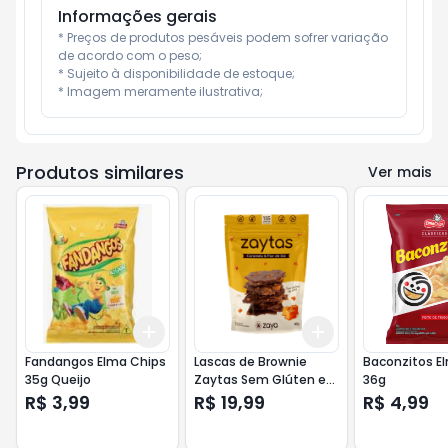
Informações gerais
* Preços de produtos pesáveis podem sofrer variação 
de acordo com o peso;

* Sujeito à disponibilidade de estoque;

* Imagem meramente ilustrativa;
Produtos similares
Ver mais
Add
Add
+
3
+
5
+
10
+
3
+
5
+
10
Fandangos Elma Chips
Lascas de Brownie
Baconzitos E
35g Queijo
Zaytas Sem Glúten e
36g
Sem Lactose 80g
R$ 3,99
R$ 19,99
R$ 4,99
Caramelo & Flor de Sal