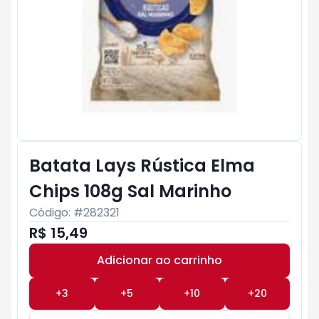
Batata Lays Rústica Elma
Chips 108g Sal Marinho
Código: #
282321
R$ 15,49
Adicionar ao carrinho
Subtotal:
R$ 0
+
3
+
5
+
10
+
20