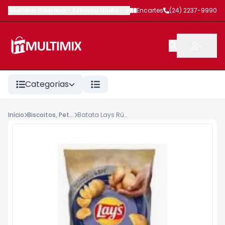
Multimix Itaipava
-
Estrada União e Indústria
Encartes
,
Petrópolis
(24) 2237-9990
-
RJ
Categorias
Início
Biscoitos, Petiscos, Salgados
Batata Lays Rústica Elma Chips 108g Sal Marinho