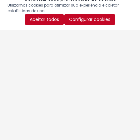
Utilizamos cookies para otimizar sua experiência e coletar
estatísticas de uso.
Aceitar todos
Configurar cookies
Aproveite as nossas promoções!
Cadastre seu e-mail e receba ofertas exclusivas.
QUERO RECEBER