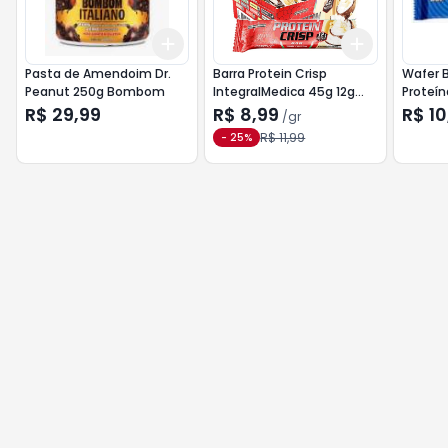
Add
Add
+
3
+
5
+
10
+
3
gr
+
5
g
Pasta de Amendoim Dr.
Barra Protein Crisp
Wafer 
Peanut 250g Bombom
IntegralMedica 45g 12g
Proteí
Proteína Creme de Coco
ao Leit
R$ 29,99
R$ 8,99
R$ 10
/
gr
R$ 11,99
-
25
%