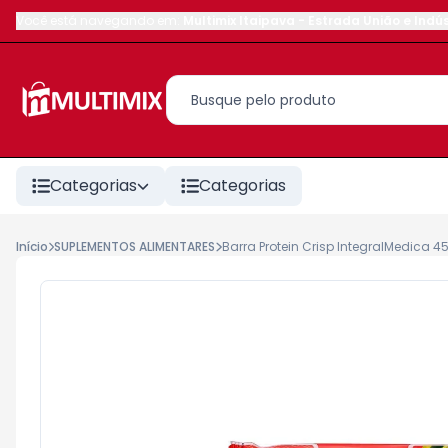
Você está navegando em:
Multimix Itaipava
-
Estrada União e Indús
Categorias
Categorias
Início
SUPLEMENTOS ALIMENTARES
Barra Protein Crisp IntegralMedica 4