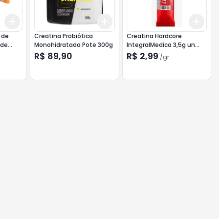
Add
Add
Add
+
3
gr
+
5
gr
+
3
+
5
+
10
+
3
g
 de
Creatina Probiótica
Creatina Hardcore
 de
Monohidratada Pote 300g
IntegralMedica 3,5g un
Limão
R$ 89,90
R$ 2,99
/
gr