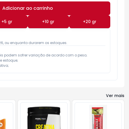
Adicionar ao carrinho
Subtotal:
R$ 0,00
+
5
gr
+
10
gr
+
20
gr
026, ou enquanto durarem os estoques.
eis podem sofrer variação de acordo com o peso;

e estoque;

tiva;
Ver mais