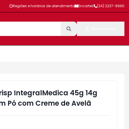
Regiões e horários de atendimento
Encartes
(24) 2237-9990
Minha conta
risp IntegralMedica 45g 14g
 em Pó com Creme de Avelã