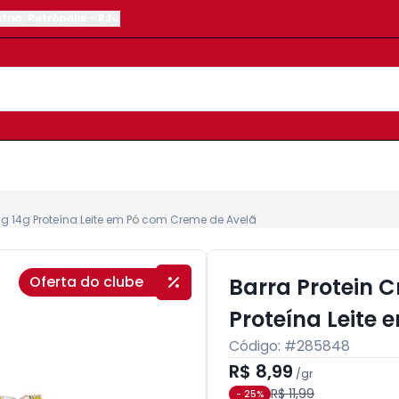
tria
,
Petrópolis
-
RJ
5g 14g Proteína Leite em Pó com Creme de Avelã
Oferta do clube
Barra Protein C
Proteína Leite
Código: #
285848
R$ 8,99
/
gr
R$ 11,99
-
25
%