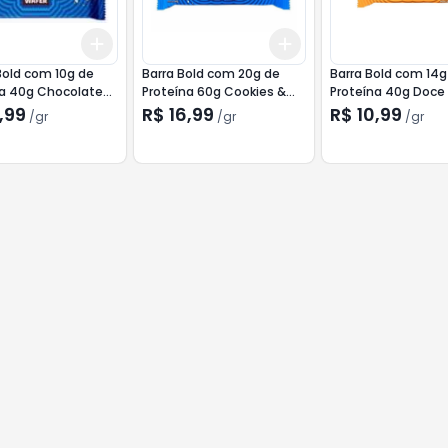
Add
Add
r
+
3
gr
+
5
gr
+
3
gr
+
5
gr
Bold com 10g de
Barra Bold com 20g de
Barra Bold com 14g
na 40g Chocolate
Proteína 60g Cookies &
Proteína 40g Doce
e
Cream
Leite
,99
R$ 16,99
R$ 10,99
/
gr
/
gr
/
gr