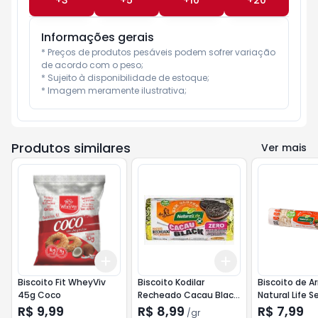
+
3
+
5
+
10
+
20
Informações gerais
* Preços de produtos pesáveis podem sofrer variação 
de acordo com o peso;

* Sujeito à disponibilidade de estoque;

* Imagem meramente ilustrativa;
Produtos similares
Ver mais
Add
Add
+
3
+
5
+
10
+
3
gr
+
5
gr
Biscoito Fit WheyViv
Biscoito Kodilar
Biscoito de Ar
45g Coco
Recheado Cacau Black
Natural Life 
Sem Gluten 90g
Glúten Mini 8
R$ 9,99
R$ 8,99
R$ 7,99
/
gr