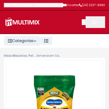
Multimix Itaipava
-
Estrada União e Indústria
Encartes
,
Petrópolis
(24) 2237-9990
-
RJ
Categorias
Início
Biscoitos, Petiscos, Salgados
Amendoim Santa Helena Mendorato Sabores do Mundo 90g Brasil (Picanha)