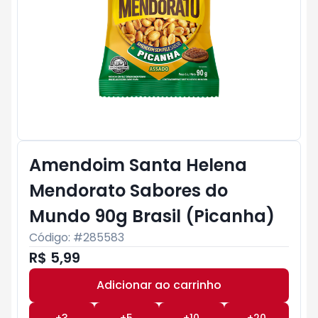
Amendoim Santa Helena
Mendorato Sabores do
Mundo 90g Brasil (Picanha)
Código: #
285583
R$ 5,99
Adicionar ao carrinho
Subtotal:
R$ 0