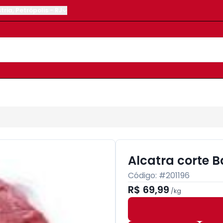
tria
,
Petrópolis
-
RJ
Alcatra corte B
Código: #
201196
R$ 69,99
/
kg