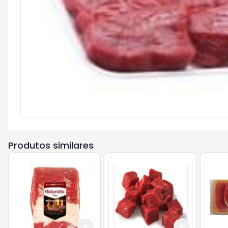
Produtos similares
Add
Add
+
4.5
kg
+
7.5
kg
+
1.5
kg
+
2