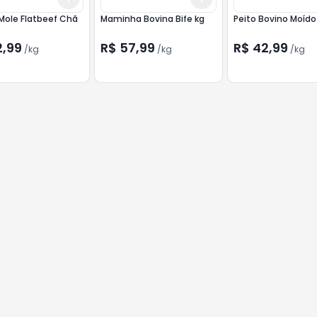
Mole Flatbeef Chã
Maminha Bovina Bife kg
Peito Bovino Moído
2,99
R$ 57,99
R$ 42,99
/
kg
/
kg
/
kg