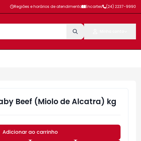
Regiões e horários de atendimento
Encartes
(24) 2237-9990
Minha conta
aby Beef (Miolo de Alcatra) kg
Adicionar ao carrinho
Subtotal:
R$ 0,00