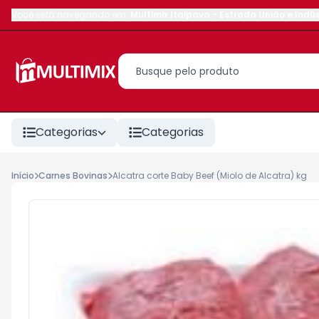
Você está navegando em:
Multimix Itaipava
-
Estrada União e Indús
Categorias
Categorias
Início
Carnes Bovinas
Alcatra corte Baby Beef (Miolo de Alcatra) kg