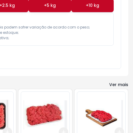
+
2.5
kg
+
5
kg
+
10
kg
eis podem sofrer variação de acordo com o peso;

e estoque;

tiva;
Ver mais
Add
Add
Add
+
1.5
kg
+
2.5
kg
+
1.5
kg
+
2.5
kg
+
1.5