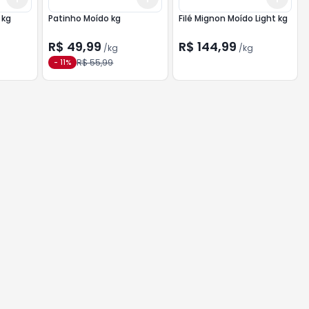
 kg
Patinho Moído kg
Filé Mignon Moído Light kg
R$ 49,99
R$ 144,99
/
kg
/
kg
R$ 55,99
-
11
%