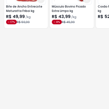
Bife de Ancho Entrecote
Músculo Bovino Picado
Coxão 
Maturatta Friboi kg
Extra Limpo kg
kg
R$ 49,99
R$ 43,99
R$ 5
/
kg
/
kg
R$ 59,99
R$ 45,99
-
17
%
-
4
%