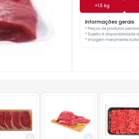
+
1.5
kg
Informações gerais
* Preços de produtos pesáv
* Sujeito à disponibilidade d
* Imagem meramente ilustra
Add
Add
.5
kg
+
1.5
kg
+
2.5
kg
+
1.5
kg
+
2.5
kg