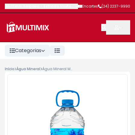
Multimix Itaipava
-
Estrada União e Indústria
Encartes
,
Petrópolis
(24) 2237-9990
-
RJ
Categorias
Início
Água Mineral
Água Mineral Minalba sem Gás 5lt