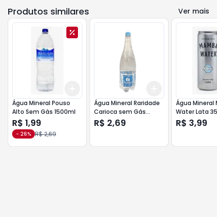
Produtos similares
Ver mais
Add
Add
+
3
+
5
+
10
+
3
+
5
+
10
Água Mineral Pouso
Água Mineral Raridade
Água Minera
Alto Sem Gás 1500ml
Carioca sem Gás
Water Lata 
1500ml
Gás
R$ 1,99
R$ 2,69
R$ 3,99
R$ 2,69
-
26
%