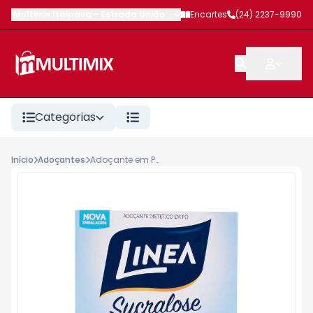
Multimix Itaipava
-
Estrada União e Indústria
Encartes
,
Petrópolis
(24) 2237-9990
-
RJ
Categorias
Início
Adoçantes
Adoçante em Pó Linea Sucralose 50 x 8grs 40g