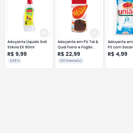
Add
Add
+
3
+
5
+
10
+
3
+
5
+
10
Adoçante Líquido Svili
Adoçante em Pó Tal &
Adoçante em 
Stévia EX 90ml
Qual Forno e Fogão
Fit com Saca
120g
R$ 9,99
R$ 22,99
R$ 4,99
0.09 lt
120 Grama(s)