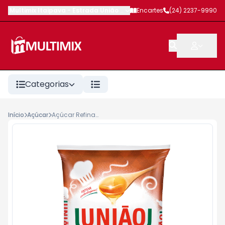
Multimix Itaipava
-
Estrada União e Indústria
Encartes
,
Petrópolis
(24) 2237-9990
-
RJ
Categorias
Início
Açúcar
Açúcar Refinado União Doçúcar 1kg