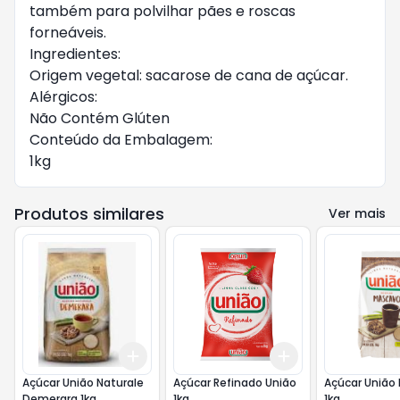
também para polvilhar pães e roscas
forneáveis.
Ingredientes:
Origem vegetal: sacarose de cana de açúcar.
Alérgicos:
Não Contém Glúten
Conteúdo da Embalagem:
1kg
Produtos similares
Ver mais
Add
Add
+
3
+
5
+
10
+
3
+
5
+
10
Açúcar União Naturale
Açúcar Refinado União
Açúcar União
Demerara 1kg
1kg
1kg