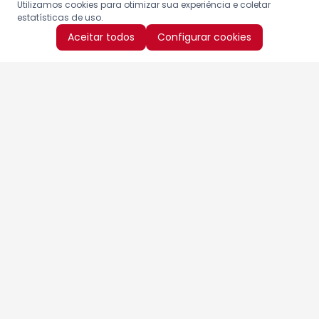
Utilizamos cookies para otimizar sua experiência e coletar
estatísticas de uso.
Aceitar todos
Configurar cookies
Aproveite as nossas promoções!
Cadastre seu e-mail e receba ofertas exclusivas.
QUERO RECEBER