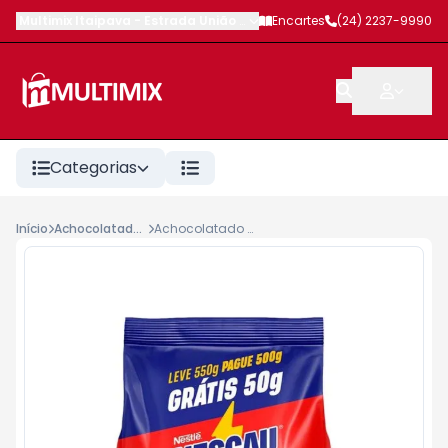
Multimix Itaipava
-
Estrada União e Indústria
Encartes
,
Petrópolis
(24) 2237-9990
-
RJ
Categorias
Início
Achocolatados em Pó
Achocolatado em Pó Nescau Sachê Leve 550 Pague 500g