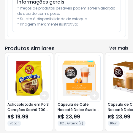
Informações gerais
* Preços de produtos pesáveis podem sofrer variação 
de acordo com o peso;

* Sujeito à disponibilidade de estoque;

* Imagem meramente ilustrativa;
Produtos similares
Ver mais
Add
Add
+
3
+
5
+
10
+
3
+
5
+
10
Achocolatado em Pó 3
Cápsula de Café
Cápsula de C
Corações Sachê 700g
Nescafé Dolce Gusto
Nescafé Dolc
Chocolatto
com 10un Latte
com 10un Cafe
R$ 19,99
R$ 23,99
R$ 23,99
Machiato
700gr
112.5 Grama(s)
10un