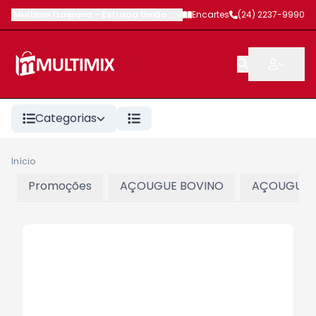
Multimix Itaipava
-
Estrada União e Indústria
Encartes
,
Petrópolis
(24) 2237-9990
-
RJ
Categorias
Início
Promoções
AÇOUGUE BOVINO
AÇOUGUE 