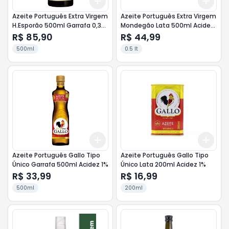
Add
Add
+
3
+
5
+
10
+
3
Azeite Português Extra Virgem
Azeite Português Extra Virgem
H.Esporão 500ml Garrafa 0,3%
Mondegão Lata 500ml Acidez
de Acidez
0,8%
R$ 85,90
R$ 44,99
500ml
0.5 lt
Add
Add
+
3
+
5
+
10
+
3
Azeite Português Gallo Tipo
Azeite Português Gallo Tipo
Único Garrafa 500ml Acidez 1%
Único Lata 200ml Acidez 1%
R$ 33,99
R$ 16,99
500ml
200ml