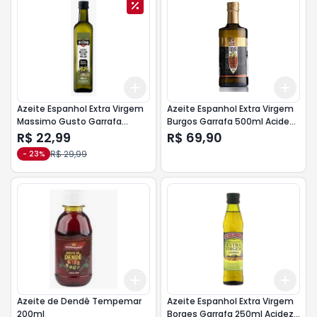
Add
Add
+
3
+
5
+
10
+
3
Azeite Espanhol Extra Virgem
Azeite Espanhol Extra Virgem
Massimo Gusto Garrafa
Burgos Garrafa 500ml Acidez
500ml
0,4% Hojiblanca e Picual
R$ 22,99
R$ 69,90
R$ 29,99
-
23
%
Add
Add
+
3
+
5
+
10
+
3
Azeite de Dendê Tempemar
Azeite Espanhol Extra Virgem
200ml
Borges Garrafa 250ml Acidez