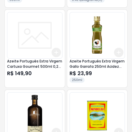
Add
Add
+
3
+
5
+
10
+
3
Azeite Português Extra Virgem
Azeite Português Extra Virgem
Cartuxa Gourmet 500ml 0,2%
Gallo Garrafa 250ml Acidez
Acidez
0,5%
R$ 149,90
R$ 23,99
250ml