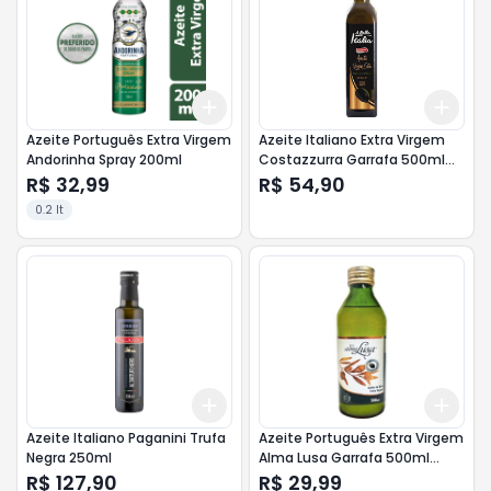
Add
Add
+
3
+
5
+
10
+
3
Azeite Português Extra Virgem
Azeite Italiano Extra Virgem
Andorinha Spray 200ml
Costazzurra Garrafa 500ml
Acidez 0,6%
R$ 32,99
R$ 54,90
0.2 lt
Add
Add
+
3
+
5
+
10
+
3
Azeite Italiano Paganini Trufa
Azeite Português Extra Virgem
Negra 250ml
Alma Lusa Garrafa 500ml
Acidez 0,5%
R$ 127,90
R$ 29,99