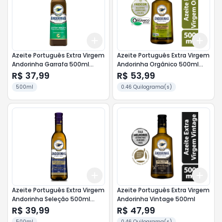
Add
Add
+
3
+
5
+
10
+
3
Azeite Português Extra Virgem
Azeite Português Extra Virgem
Andorinha Garrafa 500ml
Andorinha Orgânico 500ml
Acidez 0,5%
Acidez 0,5%
R$ 37,99
R$ 53,99
500ml
0.46 Quilograma(s)
Add
Add
+
3
+
5
+
10
+
3
Azeite Português Extra Virgem
Azeite Português Extra Virgem
Andorinha Seleção 500ml
Andorinha Vintage 500ml
Acidez 0,4%
R$ 39,99
R$ 47,99
500ml
0.46 Quilograma(s)