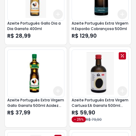
Add
Add
+
3
+
5
+
10
+
3
Azeite Português Gallo Dia a
Azeite Português Extra Virgem
Dia Garrafa 400ml
H.Esporão Cobrançosa 500ml
R$ 28,99
R$ 129,90
Add
Add
+
3
+
5
+
10
+
3
Azeite Português Extra Virgem
Azeite Português Extra Virgem
Gallo Garrafa 500ml Acidez
Cartuxa EA Garrafa 500ml
0,5%
Acidez 0,2%
R$ 37,99
R$ 59,90
R$ 79,90
-
25
%