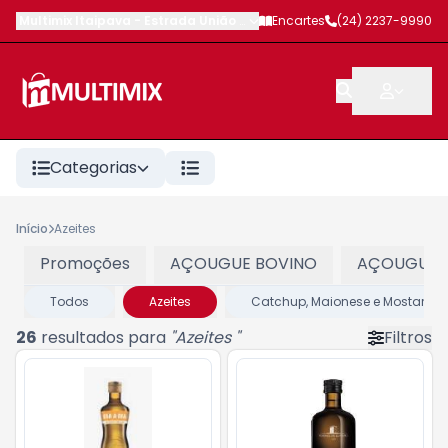
Multimix Itaipava
-
Estrada União e Indústria
Encartes
,
Petrópolis
(24) 2237-9990
-
RJ
Categorias
Início
Azeites
Promoções
AÇOUGUE BOVINO
AÇOUGUE 
Todos
Azeites
Catchup, Maionese e Mostarda
26
resultados para
"
Azeites
"
Filtros