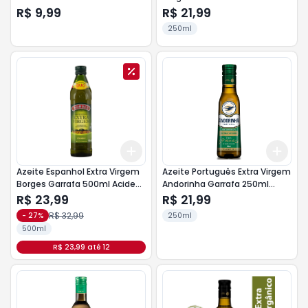
0,5%
R$ 9,99
R$ 21,99
250ml
Add
Add
+
3
+
5
+
10
+
3
Azeite Espanhol Extra Virgem
Azeite Português Extra Virgem
Borges Garrafa 500ml Acidez
Andorinha Garrafa 250ml
0,5%
Acidez 0,5%
R$ 23,99
R$ 21,99
R$ 32,99
-
27
%
250ml
500ml
R$ 23,99 até 12