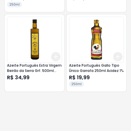
250ml
Add
Add
+
3
+
5
+
10
+
3
Azeite Português Extra Virgem
Azeite Português Gallo Tipo
Beirão da Serra Grf. 500ml
Único Garrafa 250ml Acidez 1%
Acidez 0,5%
R$ 34,99
R$ 19,99
250ml