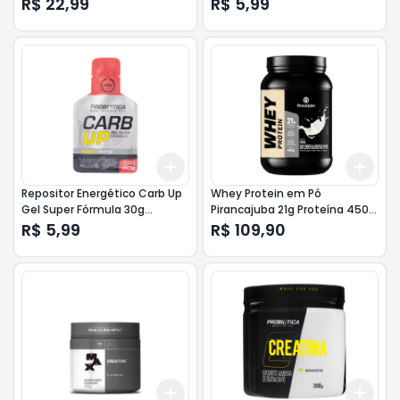
R$ 22,99
R$ 5,99
Add
Add
+
3
+
5
+
10
+
3
Repositor Energético Carb Up
Whey Protein em Pó
Gel Super Fórmula 30g
Pirancajuba 21g Proteína 450g
Morango
Baunilha <<< INATIVO >>>
R$ 5,99
R$ 109,90
Add
Add
+
3
+
5
+
10
+
3