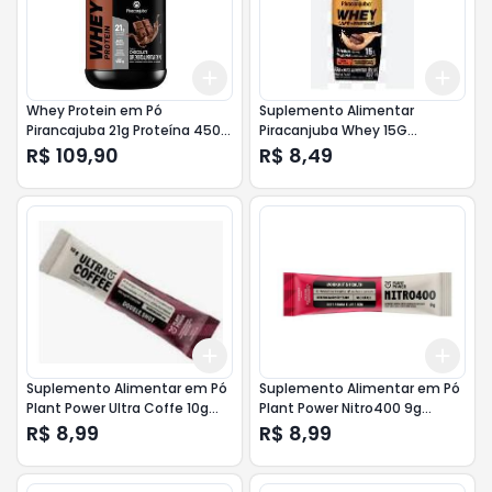
Add
Add
+
3
+
5
+
10
+
3
Whey Protein em Pó
Suplemento Alimentar
Pirancajuba 21g Proteína 450g
Piracanjuba Whey 15G
Chocolate <<< INATIVO >>>
Proteína 250ml Café+ Taurina
R$ 109,90
R$ 8,49
Add
Add
+
3
+
5
+
10
+
3
Suplemento Alimentar em Pó
Suplemento Alimentar em Pó
Plant Power Ultra Coffe 10g
Plant Power Nitro400 9g
Double Shot
Beterraba e Laranja
R$ 8,99
R$ 8,99