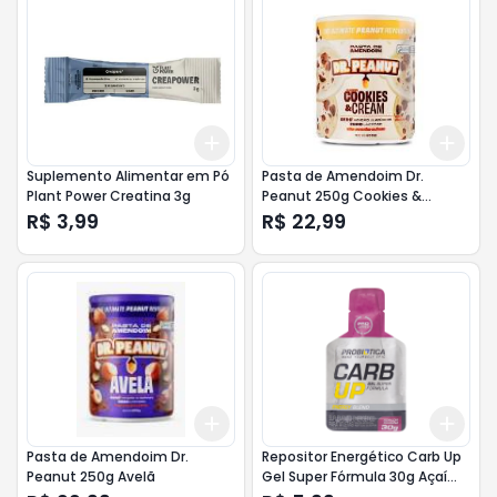
Add
Add
+
3
+
5
+
10
+
3
Suplemento Alimentar em Pó
Pasta de Amendoim Dr.
Plant Power Creatina 3g
Peanut 250g Cookies &
Cream
R$ 3,99
R$ 22,99
Add
Add
+
3
+
5
+
10
+
3
Pasta de Amendoim Dr.
Repositor Energético Carb Up
Peanut 250g Avelã
Gel Super Fórmula 30g Açaí
com Guaraná