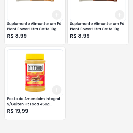
Add
Add
+
3
+
5
+
10
+
3
Suplemento Alimentar em Pó
Suplemento Alimentar em Pó
Plant Power Ultra Coffe 10g
Plant Power Ultra Coffe 10g
Caramelo
Chocolate
R$ 8,99
R$ 8,99
Add
+
3
+
5
+
10
Pasta de Amendoim Integral
S/Glúten Fit Food 450g
Cremosa
R$ 19,99