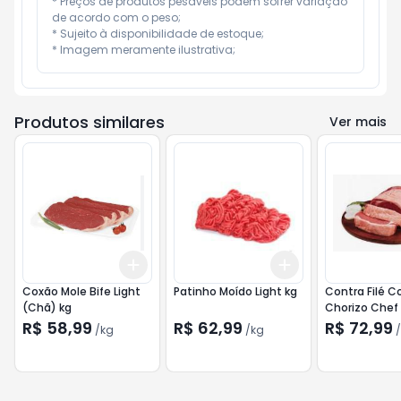
* Preços de produtos pesáveis podem sofrer variação 
de acordo com o peso;

* Sujeito à disponibilidade de estoque;

* Imagem meramente ilustrativa;
Produtos similares
Ver mais
Add
Add
+
1.5
kg
+
2.5
kg
+
1.5
kg
+
2.5
kg
Coxão Mole Bife Light
Patinho Moído Light kg
Contra Filé C
(Chã) kg
Chorizo Chef
R$ 58,99
R$ 62,99
R$ 72,99
/
kg
/
kg
/