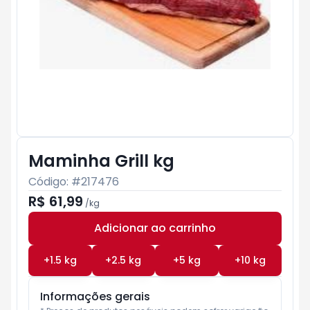
Maminha Grill kg
Código: #
217476
R$ 61,99
/
kg
Adicionar ao carrinho
Subtotal:
R$ 0
+
1.5
kg
+
2.5
kg
+
5
kg
+
10
kg
Informações gerais