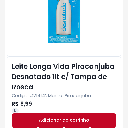
Leite Longa Vida Piracanjuba
Desnatado 1lt c/ Tampa de
Rosca
Código: #
214142
Marca:
Piracanjuba
R$ 6,99
1L
Adicionar ao carrinho
Subtotal:
R$ 0