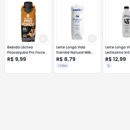
Add
Add
+
3
+
5
+
10
+
3
+
5
+
10
Bebida Láctea
Leite Longa Vida
Leite Longa V
Piracanjuba Pro Force
Itambé Natural Milk
Leitíssimo Int
Zero Lact 23g 250ml
Integral 1lt
Garrafa 1lt
R$ 9,99
R$ 8,79
R$ 12,99
Banoffe
1 Litro
1L