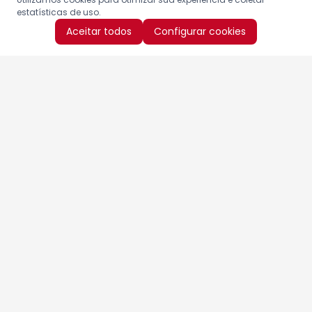
estatísticas de uso.
Aceitar todos
Configurar cookies
Aproveite as nossas promoções!
Cadastre seu e-mail e receba ofertas exclusivas.
QUERO RECEBER