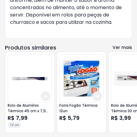
uniforme, além de manter o sabor e aroma
concentrados no alimento, até o momento de
servir. Disponível em rolos para peças de
churrasco e sacos para utilizar na cozinha.
Produtos similares
Ver mais
Add
Add
+
3
+
5
+
10
+
3
+
5
+
10
Rolo de Alumínio
Forra Fogão Térmica
Rolo de Alumí
Térmica 45 cm x 7,5
12un
Térmica 30 c
metros
metros
R$ 7,99
R$ 5,79
R$ 3,99
1.0 un