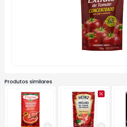
Produtos similares
Add
Add
+
3
+
5
+
10
+
3
+
5
+