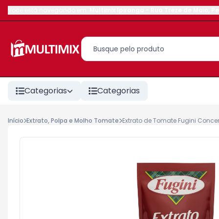
Você está navegando em:
Multimix Ipiranga
-
Rua Treze de Maio
,
Pe
Categorias
Categorias
Início
Extrato, Polpa e Molho Tomate
Extrato de Tomate Fugini Conc