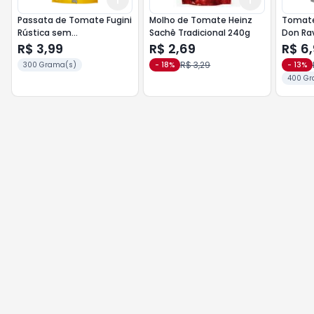
Passata de Tomate Fugini
Molho de Tomate Heinz
Tomate
Rústica sem
Sachê Tradicional 240g
Don Rav
Conservantes 300g
R$ 3,99
R$ 2,69
R$ 6
Opção Vegana
R$ 3,29
300 Grama(s)
-
18
%
-
13
%
400 Gr