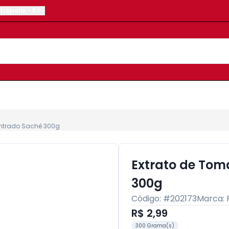
trópolis
-
RJ
entrado Sachê 300g
Extrato de Tom
300g
Código: #
202173
Marca:
R$ 2,99
300 Grama(s)