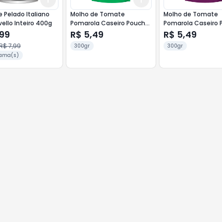
 Pelado Italiano
Molho de Tomate
Molho de Tomate
ello Inteiro 400g
Pomarola Caseiro Pouch
Pomarola Caseiro 
300g Manjerição
300g Azeitona
,99
R$ 5,49
R$ 5,49
R$ 7,99
300gr
300gr
ama(s)