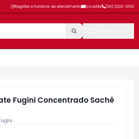
Regiões e horários de atendimento
Encartes
(24) 2023-1000
Minha conta
ate Fugini Concentrado Sachê
Fugini