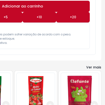
Adicionar ao carrinho
Subtotal:
R$ 0,00
+
5
+
10
+
20
eis podem sofrer variação de acordo com o peso;

e estoque;

tiva;
Ver mais
Add
Add
Add
+
3
+
5
+
10
+
3
+
5
+
10
+
3