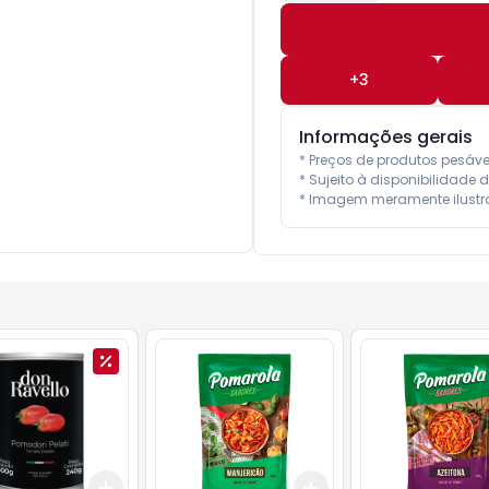
+
3
Informações gerais
* Preços de produtos pesáv
* Sujeito à disponibilidade d
* Imagem meramente ilustra
Add
Add
10
+
3
+
5
+
10
+
3
+
5
+
10