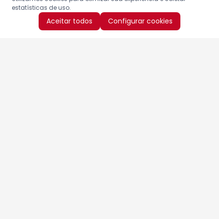
estatísticas de uso.
Aceitar todos
Configurar cookies
Aproveite as nossas promoções!
Cadastre seu e-mail e receba ofertas exclusivas.
QUERO RECEBER