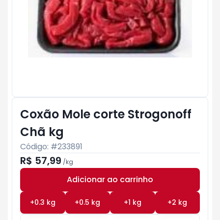
Coxão Mole corte Strogonoff
Chã kg
Código: #
233891
R$ 57,99
/
kg
Adicionar ao carrinho
Subtotal:
R$ 0
+
0.3
kg
+
0.5
kg
+
1
kg
+
2
kg