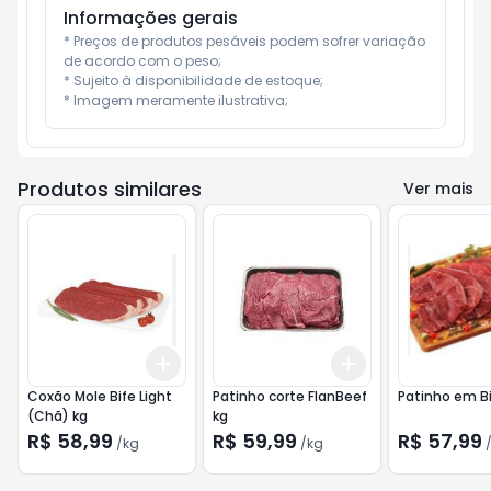
Informações gerais
* Preços de produtos pesáveis podem sofrer variação 
de acordo com o peso;

* Sujeito à disponibilidade de estoque;

* Imagem meramente ilustrativa;
Produtos similares
Ver mais
Add
Add
+
1.5
kg
+
2.5
kg
+
1.5
kg
+
2.5
kg
Coxão Mole Bife Light
Patinho corte FlanBeef
Patinho em Bi
(Chã) kg
kg
R$ 58,99
R$ 59,99
R$ 57,99
/
kg
/
kg