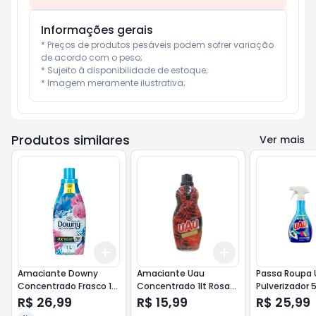
Informações gerais
* Preços de produtos pesáveis podem sofrer variação 
de acordo com o peso;

* Sujeito à disponibilidade de estoque;

* Imagem meramente ilustrativa;
Produtos similares
Ver mais
Add
Add
+
3
+
5
+
10
+
3
+
5
+
10
Amaciante Downy
Amaciante Uau
Passa Roupa 
Concentrado Frasco 1lt
Concentrado 1lt Rosas
Pulverizador 
Brisa de Verão - Azul
e Sedução - Vermelho
R$ 26,99
R$ 15,99
R$ 25,99