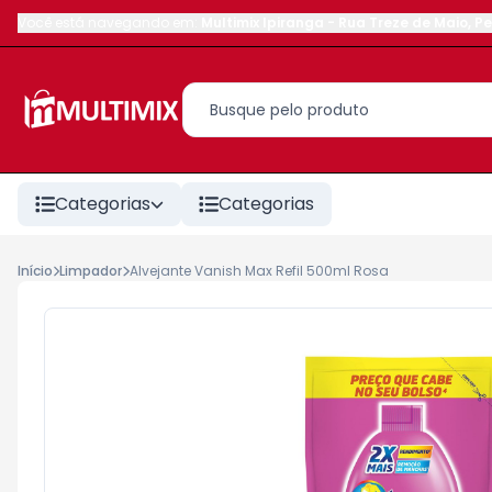
Você está navegando em:
Multimix Ipiranga
-
Rua Treze de Maio
,
Pe
Categorias
Categorias
Início
Limpador
Alvejante Vanish Max Refil 500ml Rosa