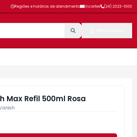
Regiões e horários de atendimento
Encartes
(24) 2023-1000
Minha conta
sh Max Refil 500ml Rosa
Vanish