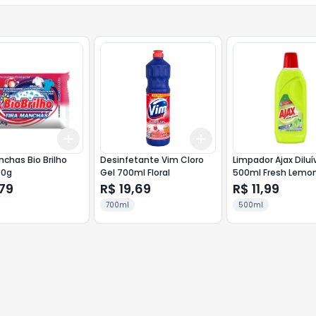
Add
Add
10
+
3
+
5
+
10
+
3
+
5
+
10
nchas Bio Brilho
Desinfetante Vim Cloro
Limpador Ajax Diluí
00g
Gel 700ml Floral
500ml Fresh Lemo
79
R$ 19,69
R$ 11,99
700ml
500ml