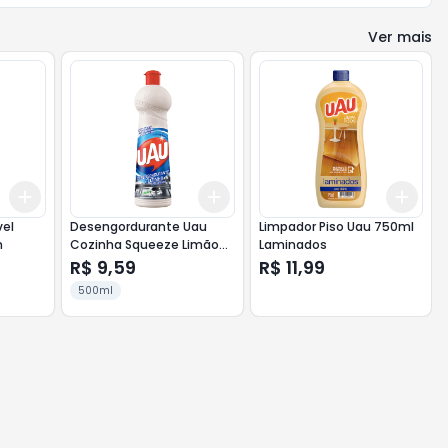
Ver mais
Add
Add
Add
+
3
+
5
+
10
+
3
+
5
+
10
+
3
vel
Desengordurante Uau
Limpador Piso Uau 750ml
n
Cozinha Squeeze Limão
Laminados
500ml
R$ 9,59
R$ 11,99
500ml