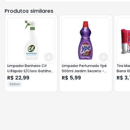
Produtos similares
Add
Add
+
3
+
5
+
10
+
3
+
5
+
Limpador Banheiro Cif
Limpador Perfumado Ypê
Tira Ma
U.Rápido S/Cloro Gatilho
500ml Jardim Secreto -
Barra 1
500ml S/Cloro
Roxo
R$ 22,99
R$ 5,99
R$ 3,
500ml