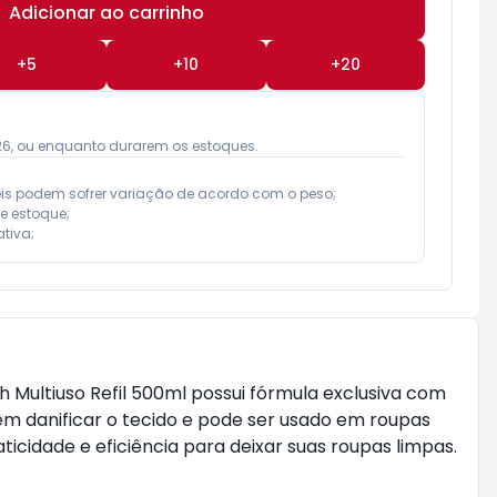
Adicionar ao carrinho
Subtotal:
R$ 0,00
+
5
+
10
+
20
026, ou enquanto durarem os estoques.
eis podem sofrer variação de acordo com o peso;

e estoque;

tiva;
h Multiuso Refil 500ml possui fórmula exclusiva com
em danificar o tecido e pode ser usado em roupas
icidade e eficiência para deixar suas roupas limpas.