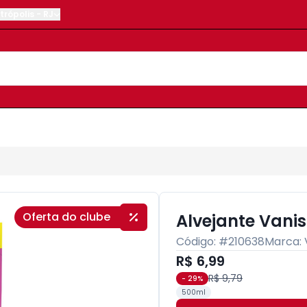
trópolis
-
RJ
Oferta do clube
Alvejante Vani
Código: #
210638
Marca:
R$ 6,99
R$ 9,79
-
29
%
500ml