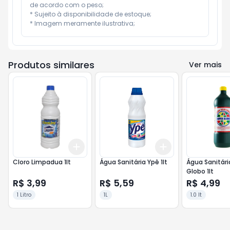
de acordo com o peso;

* Sujeito à disponibilidade de estoque;

* Imagem meramente ilustrativa;
Produtos similares
Ver mais
Add
Add
+
3
+
5
+
10
+
3
+
5
+
10
Cloro Limpadua 1lt
Água Sanitária Ypê 1lt
Água Sanitári
Globo 1lt
R$ 3,99
R$ 5,59
R$ 4,99
1 Litro
1L
1.0 lt