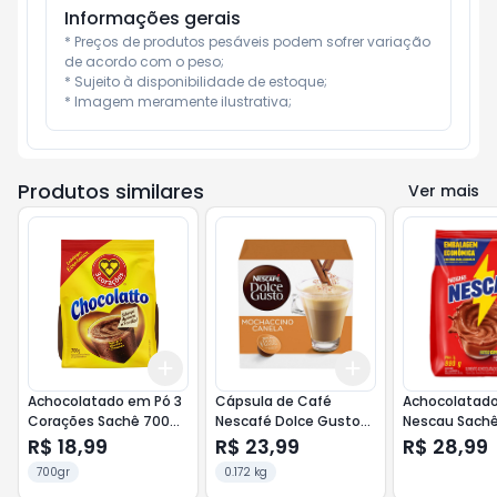
Informações gerais
* Preços de produtos pesáveis podem sofrer variação 
de acordo com o peso;

* Sujeito à disponibilidade de estoque;

* Imagem meramente ilustrativa;
Produtos similares
Ver mais
Add
Add
+
3
+
5
+
10
+
3
+
5
+
10
Achocolatado em Pó 3
Cápsula de Café
Achocolatad
Corações Sachê 700g
Nescafé Dolce Gusto
Nescau Sach
Chocolatto
com 10un Mochaccino
R$ 18,99
R$ 23,99
R$ 28,99
Canela
700gr
0.172 kg