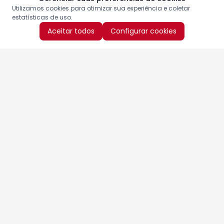
Utilizamos cookies para otimizar sua experiência e coletar
estatísticas de uso.
Aceitar todos
Configurar cookies
Aproveite as nossas promoções!
Cadastre seu e-mail e receba ofertas exclusivas.
QUERO RECEBER