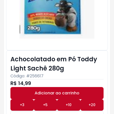
Achocolatado em Pó Toddy
Light Sachê 280g
Código: #
256617
R$ 14,99
Adicionar ao carrinho
Subtotal:
R$ 0
+
3
+
5
+
10
+
20